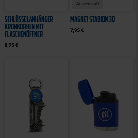
Neu
KISSEN TEDDY NAVY
BEANIE KIDS WILLI
2025
GRAU
17,95 €
19,95 €