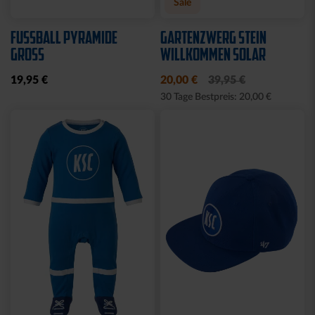
KUSCHELTUCH MIT
BACKPACK WILLI
PLÜSCHKOPF
WILDPARK KIDS
12,95 €
29,95 €