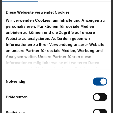
KSC MEMO
GARTENZWERG STADION
12,95 €
34,95 €
Sale
HALF ZIP KRLSRH GRAU
BABY LÄTZCHEN-2ER