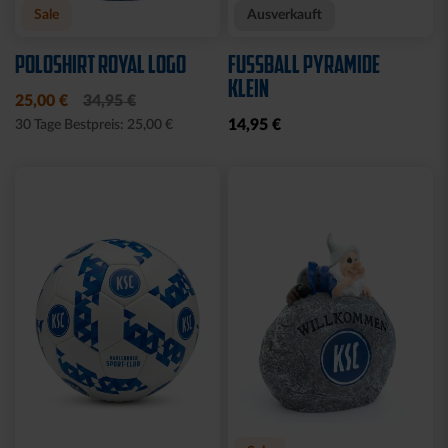
Neu
Neu
JACKE HARRINGTON
MÜTZE 47 LOGO
SCHRIFTZUG NAVY
METALLIC NAVY
69,95 €
24,95 €