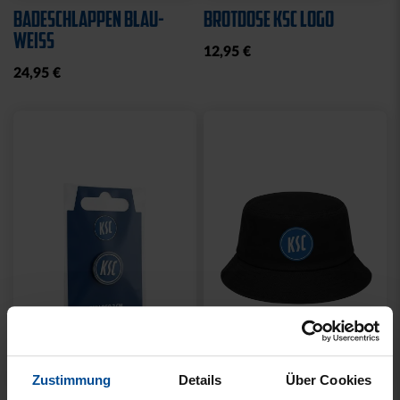
BBBANK WILDPARK
STIRNBAND LOGO GRAU
KARLSRUHE BRYX
19,95 €
39,95 €