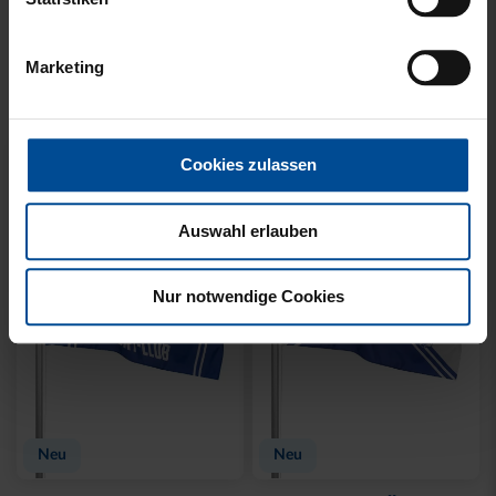
LADIES
SET
35,00 €
54,95 €
14,95 €
30 Tage Bestpreis: 35,00 €
Sale
Neu
LEINWAND LED STADION
FEDERMÄPPCHEN