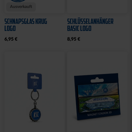
Sale
Neu
Ausverkauft
Neu
COLLEGE JACKE KSC
SWEATJACKE LOGO
NAVY-WEISS
GRAU 2025
35,00 €
79,95 €
30 Tage Bestpreis: 35,00 €