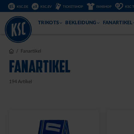
KSC.DE
KSC.EV
TICKETSHOP
FANSHOP
KSC 
ZUM
INHALT
TRIKOTS
BEKLEIDUNG
FANARTIKEL
Sale
LEDERGELDBEUTEL LOGO
T-SHIRT 
KLEIN
15,00 €
34
30 Tage Bestpr
24,95 €