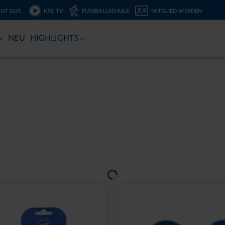
TUT GUT.
KSC TV
FUSSBALLSCHULE
MITGLIED WERDEN
NEU
HIGHLIGHTS
Ausverkauft
2000 NAVY 2025
SCHNAPSGLAS KRUG 
,95 €
6,95 €
eis: 15,00 €