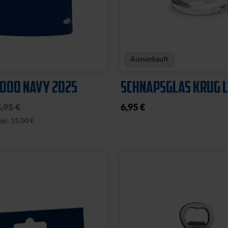
Neu
E WILLI
WÄRMEFLASCHE LOG
SCHWARZ
17,95 €