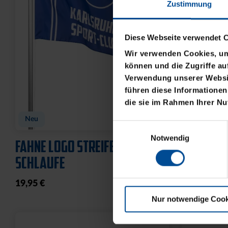
Zustimmung
Diese Webseite verwendet 
Wir verwenden Cookies, um 
können und die Zugriffe au
Verwendung unserer Websit
führen diese Informationen
die sie im Rahmen Ihrer N
BABYBODY SPIELER
CAP 47 L
FLAT
Einwilligungsauswahl
14,95 €
Notwendig
32,95 €
Nur notwendige Cook