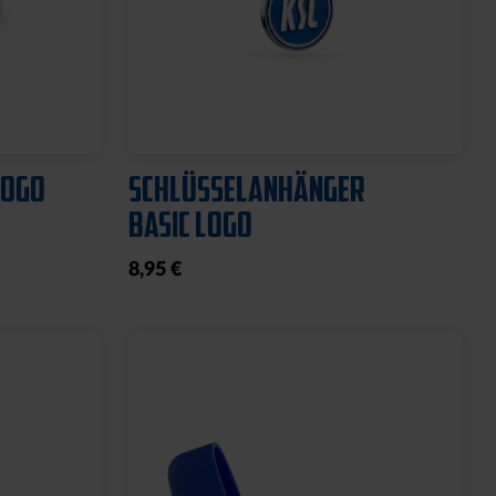
Ausverkauft
Neu
O
HYBRIDJACKE LOGO GRAU
2025