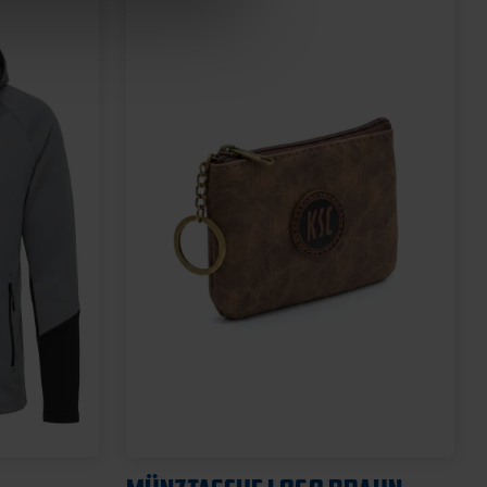
Neu
SCHNULLER KSC 2ER-SET
12,95 €