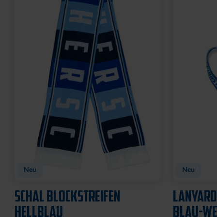
Ausverkauf
SCHLÜSSELANHÄNGER
MAGNET S
KRONKORKEN MIT
7,95 €
FLASCHENÖFFNER
8,95 €