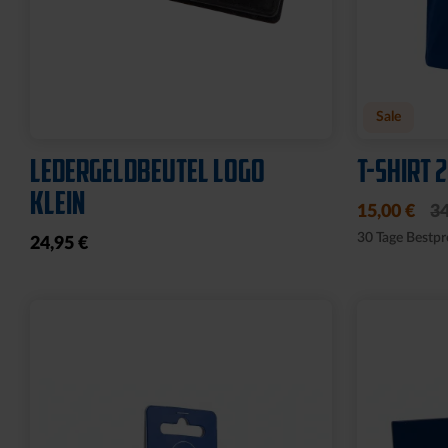
Neu
Neu
RUCKSACK ONEMATE
SPARDOS
BACKPACK PRO2 SCHWARZ
19,95 €
149,00 €