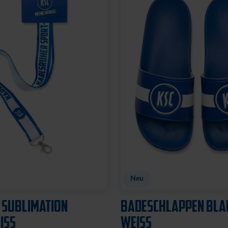
t
TADION 3D
FLASCHENÖFFNER MA
SILHOUETTE
8,95 €