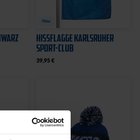
GARTENZWERG STEIN
WILLKOMMEN SOLAR
20,00 €
39,95 €
30 Tage Bestpreis: 20,00 €