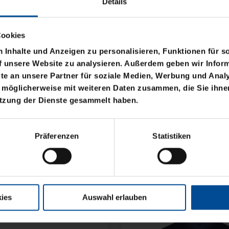
Details
Cookies
Inhalte und Anzeigen zu personalisieren, Funktionen für s
f unsere Website zu analysieren. Außerdem geben wir Inform
e an unsere Partner für soziale Medien, Werbung und Analy
 möglicherweise mit weiteren Daten zusammen, die Sie ihnen
utzung der Dienste gesammelt haben.
NE KSC FLEXI
KISSEN TEDDY NAVY 
Präferenzen
Statistiken
17,95 €
ies
Auswahl erlauben