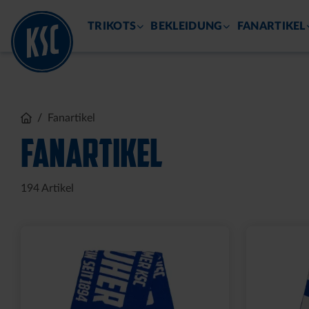
DIREKT
KSC.DE
KSC.EV
TICKETSHOP
FANSHOP
KSC 
ZUM
INHALT
TRIKOTS
BEKLEIDUNG
FANARTIKEL
Fanartikel
FANARTIKEL
194
Artikel