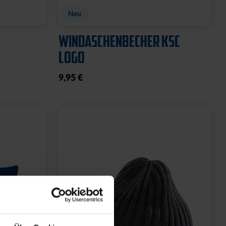
Neu
WINDASCHENBECHER KSC
LOGO
9,95 €