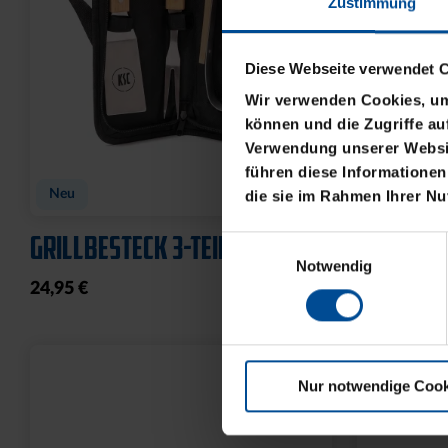
Zustimmung
Diese Webseite verwendet 
Wir verwenden Cookies, um 
können und die Zugriffe au
Verwendung unserer Websit
führen diese Informationen
Neu
Neu
die sie im Rahmen Ihrer N
GRILLBESTECK 3-TEILIG
HUNDELEI
Einwilligungsauswahl
Notwendig
24,95 €
19,95 €
Nur notwendige Cook