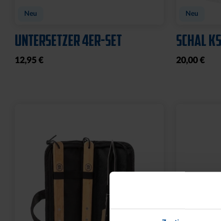
Neu
Neu
UNTERSETZER 4ER-SET
SCHAL KS
12,95 €
20,00 €