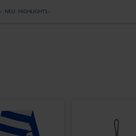
TUT GUT.
KSC TV
FUSSBALLSCHULE
MITGLIED WERDEN
NEU
HIGHLIGHTS