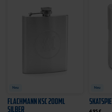
WASCHBEUTEL KARLSRUHER
BEANIE 
SC SCHWARZ
FARBEN
21,95 €
29,95 €