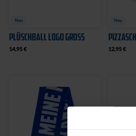
FLEECEJACKE LOGO
MÜNZTAS
PERFORMANCE GRAU-
LEDER
SCHWARZ
9,95 €