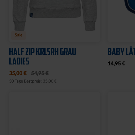
Neu
Ausverkauf
PIN LOGO 2CM
FISCHER
KLEIN
4,95 €
8,00 €