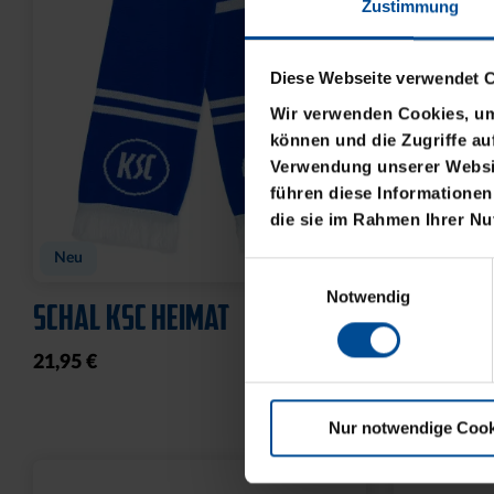
Zustimmung
Diese Webseite verwendet 
Wir verwenden Cookies, um 
können und die Zugriffe au
Verwendung unserer Websit
Ausverkauft
führen diese Informationen
die sie im Rahmen Ihrer N
SCHNAPSGLAS KRUG LOGO
SCHLÜSS
BASIC LO
Einwilligungsauswahl
6,95 €
Notwendig
8,95 €
Nur notwendige Cook