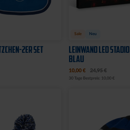
t
HUT LOGO SCHWARZ
FISCHERHUT LOGO S
GROSS
8,00 €