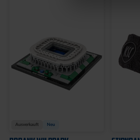
Neu
Neu
SCHAL BLOCKSTREIFEN
LANYARD
HELLBLAU
BLAU-WEI