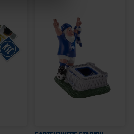
Neu
U-
BROTDOSE KSC LOGO
12,95 €