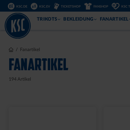
KSC.DE
KSC.EV
TICKETSHOP
FANSHOP
KSC 
ZUM
INHALT
TRIKOTS
BEKLEIDUNG
FANARTIKEL
Sale
HALF ZIP KRLSRH GRAU
BABY LÄ
LADIES
14,95 €
35,00 €
54,95 €
30 Tage Bestpreis: 35,00 €