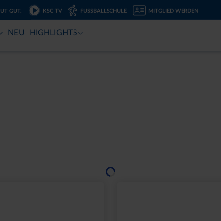
TUT GUT.
KSC TV
FUSSBALLSCHULE
MITGLIED WERDEN
NEU
HIGHLIGHTS
Sale
Neu
TZCHEN-2ER SET
LEINWAND LED STADI
BLAU
10,00 €
24,95 €
30 Tage Bestpreis: 10,00 €