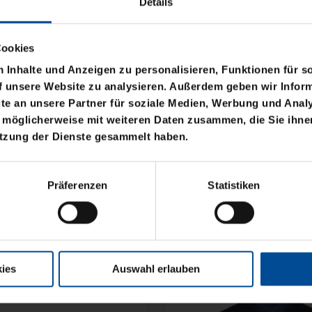
Details
Cookies
Inhalte und Anzeigen zu personalisieren, Funktionen für s
f unsere Website zu analysieren. Außerdem geben wir Inform
e an unsere Partner für soziale Medien, Werbung und Analy
 möglicherweise mit weiteren Daten zusammen, die Sie ihnen
utzung der Dienste gesammelt haben.
NE KSC FLEXI
KISSEN TEDDY NAVY 
Präferenzen
Statistiken
17,95 €
ies
Auswahl erlauben