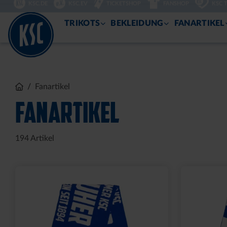
DIREKT
KSC.DE
KSC.EV
TICKETSHOP
FANSHOP
KSC 
ZUM
INHALT
TRIKOTS
BEKLEIDUNG
FANARTIKEL
Fanartikel
FANARTIKEL
194
Artikel