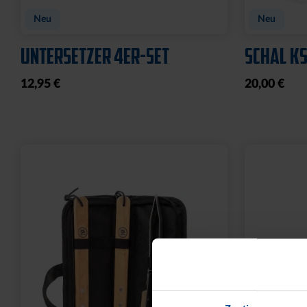
Neu
Neu
UNTERSETZER 4ER-SET
SCHAL KS
12,95 €
20,00 €