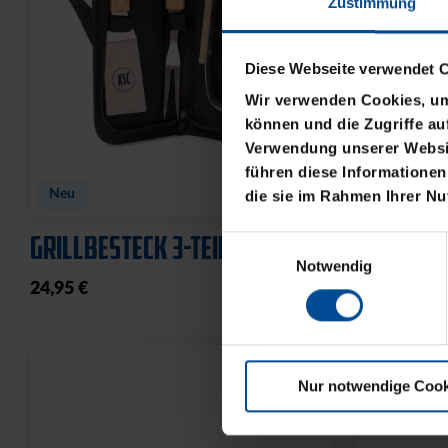
Zustimmung
Diese Webseite verwendet 
Wir verwenden Cookies, um 
können und die Zugriffe au
Verwendung unserer Websit
führen diese Informationen
Neu
Neu
die sie im Rahmen Ihrer N
GRILLBESTECK 3-TEILIG
HUNDELEI
Einwilligungsauswahl
Notwendig
24,95 €
19,95 €
Nur notwendige Cook