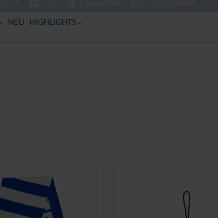
TUT GUT.
KSC TV
FUSSBALLSCHULE
MITGLIED WERDEN
NEU
HIGHLIGHTS