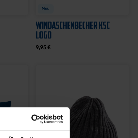
Neu
WINDASCHENBECHER KSC
LOGO
9,95 €