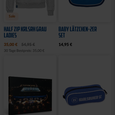
Neu
FISCHERHUT LOGO
HISSFLAGGE
SCHWARZ GROSS
KARLSRUHER SPORT-
CLUB
8,00 €
39,95 €