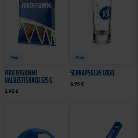
Neu
MÜTZE 47 LOGO
SPARWILLI KERAMIK
STREIFEN
12,95 €
29,95 €