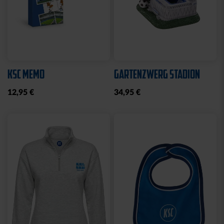
Neu
Ausverkauft
PIN LOGO 2CM
FISCHERHUT LOGO
SCHWARZ KLEIN
4,95 €
8,00 €