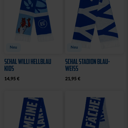
Ausverkauft
LEDERGELDBEUTEL LOGO
T-SHIRT 2000 NAVY
KLEIN
2025
24,95 €