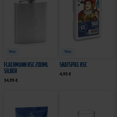
WASCHBEUTEL
BEANIE LOGO BOMMEL
KARLSRUHER SC
FARBEN
SCHWARZ
29,95 €
21,95 €