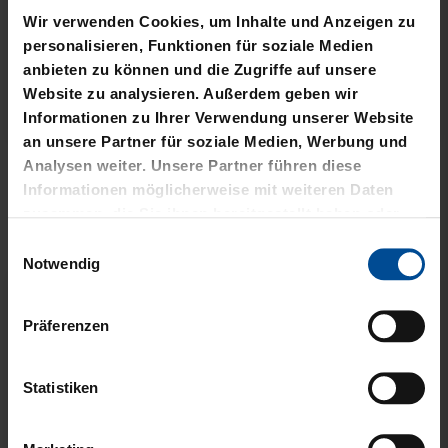
Wir verwenden Cookies, um Inhalte und Anzeigen zu
personalisieren, Funktionen für soziale Medien
anbieten zu können und die Zugriffe auf unsere
Website zu analysieren. Außerdem geben wir
Informationen zu Ihrer Verwendung unserer Website
Neu
Neu
an unsere Partner für soziale Medien, Werbung und
SCHAL BLOCKSTREIFEN
LANYARD SUBLIMATION
Analysen weiter. Unsere Partner führen diese
HELLBLAU
BLAU-WEISS
Informationen möglicherweise mit weiteren Daten
zusammen, die Sie ihnen bereitgestellt haben oder
21,95 €
8,95 €
die sie im Rahmen Ihrer Nutzung der Dienste
Einwilligungsauswahl
gesammelt haben.
Notwendig
Präferenzen
Statistiken