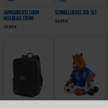
Neu
Neu
ARMBAND KSC LOOM
SCHNULLER KSC 2ER-SET
HELLBLAU-CREME
12,95 €
12,95 €
Neu
Neu