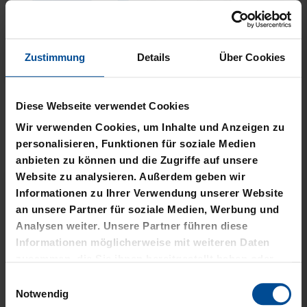
Zustimmung
Details
Über Cookies
Neu
Neu
PLÜSCHBALL LOGO
PIZZASCHNEIDER KSC
Diese Webseite verwendet Cookies
GROSS
12,95 €
Wir verwenden Cookies, um Inhalte und Anzeigen zu
14,95 €
personalisieren, Funktionen für soziale Medien
anbieten zu können und die Zugriffe auf unsere
Website zu analysieren. Außerdem geben wir
Informationen zu Ihrer Verwendung unserer Website
an unsere Partner für soziale Medien, Werbung und
Analysen weiter. Unsere Partner führen diese
Informationen möglicherweise mit weiteren Daten
zusammen, die Sie ihnen bereitgestellt haben oder
die sie im Rahmen Ihrer Nutzung der Dienste
Einwilligungsauswahl
gesammelt haben.
Notwendig