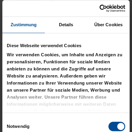
Zustimmung
Details
Über Cookies
Neu
Neu
PLÜSCHBALL LOGO
PIZZASCHNEIDER KSC
Diese Webseite verwendet Cookies
GROSS
12,95 €
Wir verwenden Cookies, um Inhalte und Anzeigen zu
14,95 €
personalisieren, Funktionen für soziale Medien
anbieten zu können und die Zugriffe auf unsere
Website zu analysieren. Außerdem geben wir
Informationen zu Ihrer Verwendung unserer Website
an unsere Partner für soziale Medien, Werbung und
Analysen weiter. Unsere Partner führen diese
Informationen möglicherweise mit weiteren Daten
zusammen, die Sie ihnen bereitgestellt haben oder
die sie im Rahmen Ihrer Nutzung der Dienste
Einwilligungsauswahl
gesammelt haben.
Notwendig