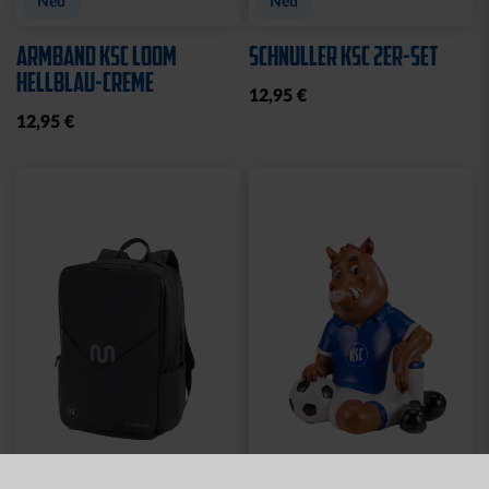
Neu
Neu
ARMBAND KSC LOOM
SCHNULLER KSC 2ER-SET
HELLBLAU-CREME
12,95 €
12,95 €
Neu
Neu