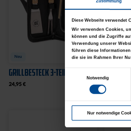
Zustimmung
Diese Webseite verwendet 
Wir verwenden Cookies, um 
können und die Zugriffe au
Verwendung unserer Websit
führen diese Informationen
Neu
Neu
die sie im Rahmen Ihrer N
GRILLBESTECK 3-TEILIG
HUNDELEI
Einwilligungsauswahl
Notwendig
24,95 €
19,95 €
Nur notwendige Cook