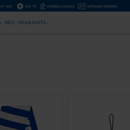
TUT GUT.
KSC TV
FUSSBALLSCHULE
MITGLIED WERDEN
NEU
HIGHLIGHTS