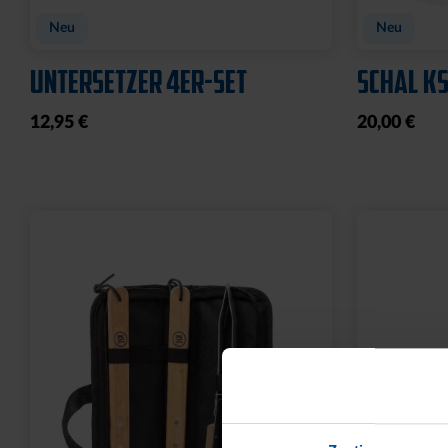
Neu
Neu
UNTERSETZER 4ER-SET
SCHAL KS
12,95 €
20,00 €