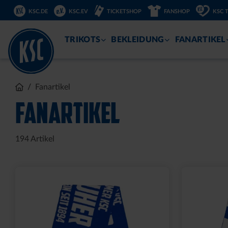
DIREKT
KSC.DE
KSC.EV
TICKETSHOP
FANSHOP
KSC 
ZUM
INHALT
TRIKOTS
BEKLEIDUNG
FANARTIKEL
Fanartikel
FANARTIKEL
194
Artikel