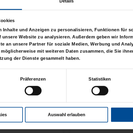
Details
Cookies
Inhalte und Anzeigen zu personalisieren, Funktionen für s
f unsere Website zu analysieren. Außerdem geben wir Inform
e an unsere Partner für soziale Medien, Werbung und Analy
 möglicherweise mit weiteren Daten zusammen, die Sie ihnen
Neu
utzung der Dienste gesammelt haben.
NE KSC FLEXI
FLACHMANN KSC 200
Präferenzen
Statistiken
SILBER
14,95 €
ies
Auswahl erlauben