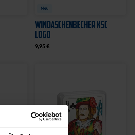
Neu
WINDASCHENBECHER KSC
LOGO
9,95 €