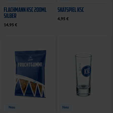
WASCHBEUTEL
BEANIE LOGO BOMMEL
KARLSRUHER SC
FARBEN
SCHWARZ
29,95 €
21,95 €