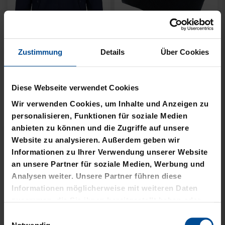
Neu
Neu
Zustimmung
Details
Über Cookies
JACKE HARRINGTON
MÜTZE 47 LOGO
SCHRIFTZUG NAVY
METALLIC NAVY
Diese Webseite verwendet Cookies
Wir verwenden Cookies, um Inhalte und Anzeigen zu
69,95 €
24,95 €
personalisieren, Funktionen für soziale Medien
anbieten zu können und die Zugriffe auf unsere
Website zu analysieren. Außerdem geben wir
Informationen zu Ihrer Verwendung unserer Website
an unsere Partner für soziale Medien, Werbung und
Analysen weiter. Unsere Partner führen diese
Informationen möglicherweise mit weiteren Daten
zusammen, die Sie ihnen bereitgestellt haben oder
die sie im Rahmen Ihrer Nutzung der Dienste
Einwilligungsauswahl
gesammelt haben.