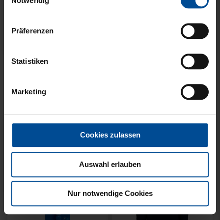
Notwendig
Präferenzen
Statistiken
KUSCHELTUCH MIT
BACKPACK WILLI
PLÜSCHKOPF
WILDPARK KIDS
Marketing
12,95 €
29,95 €
Cookies zulassen
Auswahl erlauben
Nur notwendige Cookies