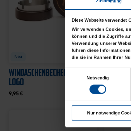
Zustimmung
Diese Webseite verwendet 
Wir verwenden Cookies, um 
können und die Zugriffe au
Verwendung unserer Websit
führen diese Informationen
Neu
Neu
die sie im Rahmen Ihrer N
WINDASCHENBECHER KSC
GRILLBES
Einwilligungsauswahl
Notwendig
LOGO
24,95 €
9,95 €
Nur notwendige Cook