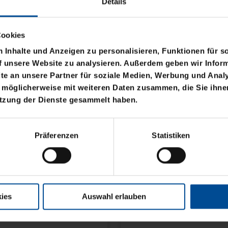
Details
Cookies
Inhalte und Anzeigen zu personalisieren, Funktionen für s
f unsere Website zu analysieren. Außerdem geben wir Inform
e an unsere Partner für soziale Medien, Werbung und Analy
 möglicherweise mit weiteren Daten zusammen, die Sie ihnen
Neu
utzung der Dienste gesammelt haben.
TECK 3-TEILIG
HUNDELEINE KSC FLEX
Präferenzen
Statistiken
19,95 €
ies
Auswahl erlauben