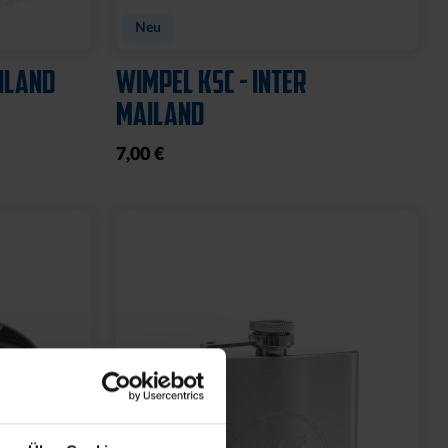
Neu
AILAND
WIMPEL KSC - INTER
MAILAND
7,00 €