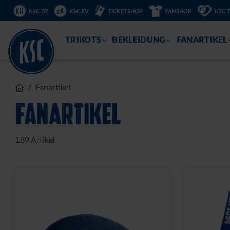
DIREKT
KSC.DE
KSC.EV
TICKETSHOP
FANSHOP
KSC 
ZUM
INHALT
TRIKOTS
BEKLEIDUNG
FANARTIKEL
Fanartikel
FANARTIKEL
189
Artikel