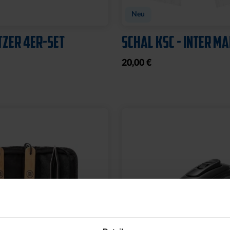
Neu
TZER 4ER-SET
SCHAL KSC - INTER M
20,00 €