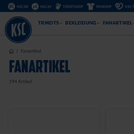
KSC.DE
KSC.EV
TICKETSHOP
FANSHOP
KSC 
ZUM
INHALT
TRIKOTS
BEKLEIDUNG
FANARTIKEL
Sale
HALF ZIP KRLSRH GRAU
BABY LÄ
LADIES
14,95 €
35,00 €
54,95 €
30 Tage Bestpreis: 35,00 €