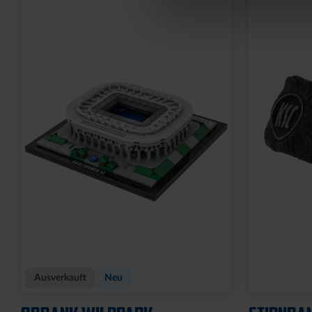
Neu
Neu
SCHAL BLOCKSTREIFEN
LANYARD
HELLBLAU
BLAU-WEI