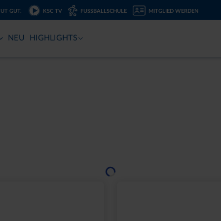
TUT GUT.
KSC TV
FUSSBALLSCHULE
MITGLIED WERDEN
NEU
HIGHLIGHTS
Sale
Neu
TZCHEN-2ER SET
LEINWAND LED STADI
BLAU
10,00 €
24,95 €
30 Tage Bestpreis: 10,00 €