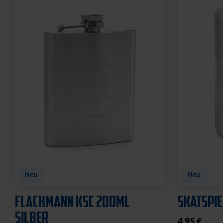
WASCHBEUTEL KARLSRUHER
BEANIE 
SC SCHWARZ
FARBEN
21,95 €
29,95 €