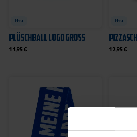
FLEECEJACKE LOGO
MÜNZTAS
PERFORMANCE GRAU-
LEDER
SCHWARZ
9,95 €