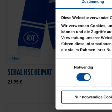
Zustimmung
Diese Webseite verwendet 
Wir verwenden Cookies, um 
können und die Zugriffe au
Verwendung unserer Websit
Ausverkauft
führen diese Informationen
die sie im Rahmen Ihrer N
SCHNAPSGLAS KRUG LOGO
SCHLÜSS
BASIC LO
Einwilligungsauswahl
6,95 €
Notwendig
8,95 €
Nur notwendige Cook