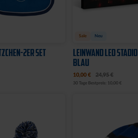
t
HUT LOGO SCHWARZ
FISCHERHUT LOGO S
GROSS
8,00 €