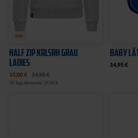
Neu
Ausverkauf
PIN LOGO 2CM
FISCHER
KLEIN
4,95 €
8,00 €