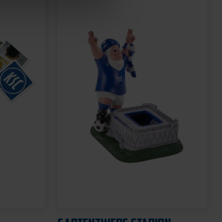
Neu
U-
BROTDOSE KSC LOGO
12,95 €