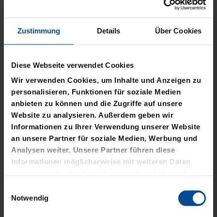
Zustimmung
Details
Über Cookies
Neu
Neu
Diese Webseite verwendet Cookies
PLÜSCHBALL LOGO
PIZZASCHNEIDER KSC
GROSS
Wir verwenden Cookies, um Inhalte und Anzeigen zu
12,95 €
personalisieren, Funktionen für soziale Medien
14,95 €
anbieten zu können und die Zugriffe auf unsere
Website zu analysieren. Außerdem geben wir
Informationen zu Ihrer Verwendung unserer Website
an unsere Partner für soziale Medien, Werbung und
Analysen weiter. Unsere Partner führen diese
Informationen möglicherweise mit weiteren Daten
zusammen, die Sie ihnen bereitgestellt haben oder
die sie im Rahmen Ihrer Nutzung der Dienste
Einwilligungsauswahl
gesammelt haben.
Notwendig