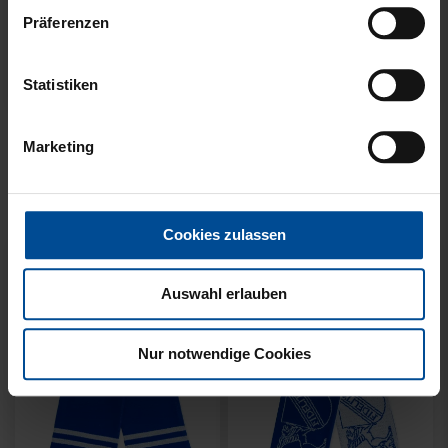
Präferenzen
Statistiken
Neu
Neu
SCHAL WILLI HELLBLAU
SCHAL STADION BLAU-
Marketing
KIDS
WEISS
14,95 €
21,95 €
Cookies zulassen
Auswahl erlauben
Nur notwendige Cookies