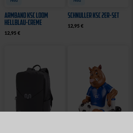
Neu
Neu
ARMBAND KSC LOOM
SCHNULLER KSC 2ER-SET
HELLBLAU-CREME
12,95 €
12,95 €
Neu
Neu