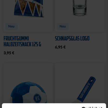
Neu
Neu
FRUCHTGUMMI
SCHNAPSGLAS LOGO
HALBZEITSNACK 125 G
6,95 €
3,95 €