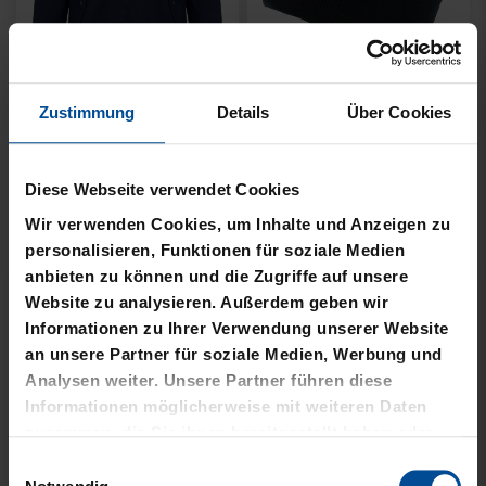
Neu
Neu
Zustimmung
Details
Über Cookies
JACKE HARRINGTON
MÜTZE 47 LOGO
SCHRIFTZUG NAVY
METALLIC NAVY
Diese Webseite verwendet Cookies
Wir verwenden Cookies, um Inhalte und Anzeigen zu
69,95 €
24,95 €
personalisieren, Funktionen für soziale Medien
anbieten zu können und die Zugriffe auf unsere
Website zu analysieren. Außerdem geben wir
Informationen zu Ihrer Verwendung unserer Website
an unsere Partner für soziale Medien, Werbung und
Analysen weiter. Unsere Partner führen diese
Informationen möglicherweise mit weiteren Daten
zusammen, die Sie ihnen bereitgestellt haben oder
die sie im Rahmen Ihrer Nutzung der Dienste
Einwilligungsauswahl
gesammelt haben.