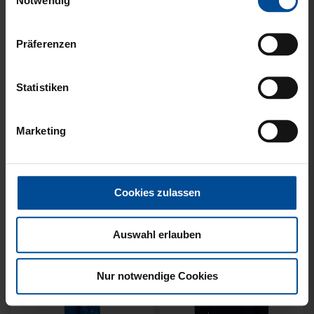
Notwendig
Präferenzen
Statistiken
KUSCHELTUCH MIT
BACKPACK WILLI
PLÜSCHKOPF
WILDPARK KIDS
Marketing
12,95 €
29,95 €
Cookies zulassen
Auswahl erlauben
Nur notwendige Cookies