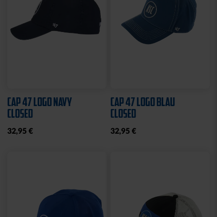
Neu
KISSEN TEDDY NAVY
BEANIE KIDS WILLI
2025
GRAU
17,95 €
19,95 €