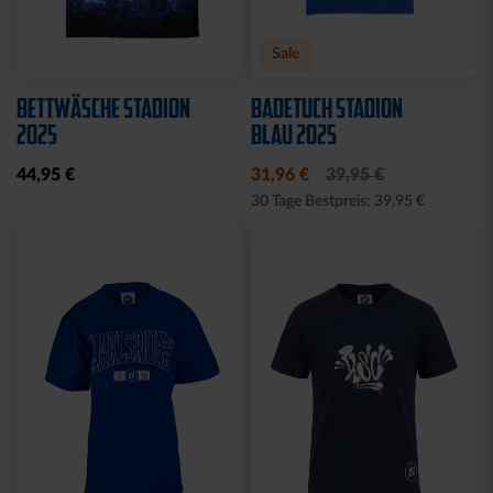
Ausverkauft
Neu
BBBANK WILDPARK
STIRNBAND LOGO GRAU
KARLSRUHE BRYX
19,95 €
39,95 €