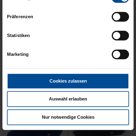
Präferenzen
Statistiken
KUSCHELTUCH MIT
BACKPACK WILLI
Marketing
PLÜSCHKOPF
WILDPARK KIDS
12,95 €
29,95 €
Cookies zulassen
Auswahl erlauben
Nur notwendige Cookies