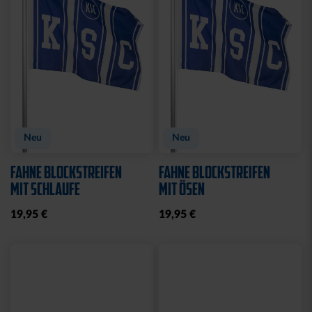
Sale
TURNBEUTEL WILLI
DUFTBAUM LOGO "NEW
WILDPARK
CAR"
7,00 €
10,65 €
2,50 €
30 Tage Bestpreis: 7,00 €