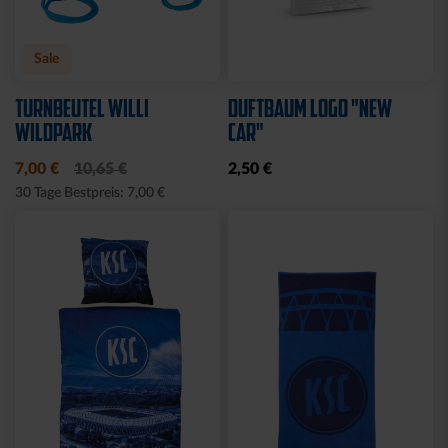
Neu
STADIONDECKE STADION
MÜTZE LOGO NAVY
BLAU 2025
19,95 €
39,95 €