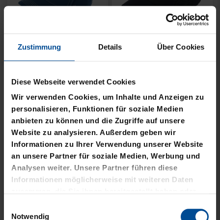
Zustimmung
Details
Über Cookies
Neu
Neu
Diese Webseite verwendet Cookies
JACKE HARRINGTON
MÜTZE 47 LOGO
Wir verwenden Cookies, um Inhalte und Anzeigen zu
SCHRIFTZUG NAVY
METALLIC NAVY
personalisieren, Funktionen für soziale Medien
anbieten zu können und die Zugriffe auf unsere
69,95 €
24,95 €
Website zu analysieren. Außerdem geben wir
Informationen zu Ihrer Verwendung unserer Website
an unsere Partner für soziale Medien, Werbung und
Analysen weiter. Unsere Partner führen diese
Informationen möglicherweise mit weiteren Daten
zusammen, die Sie ihnen bereitgestellt haben oder
die sie im Rahmen Ihrer Nutzung der Dienste
Einwilligungsauswahl
gesammelt haben.
Notwendig