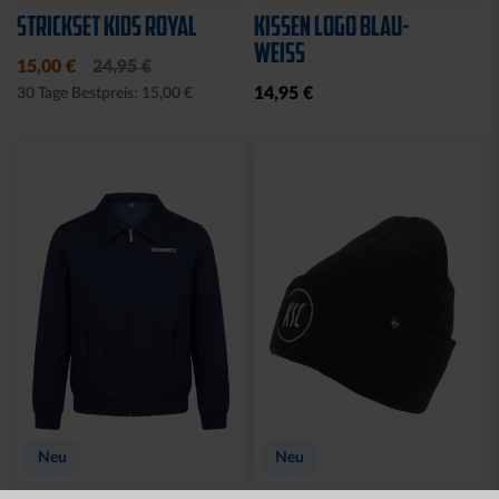
Neu
MÜTZE 47 LOGO
SPARWILLI KERAMIK
STREIFEN
12,95 €
29,95 €