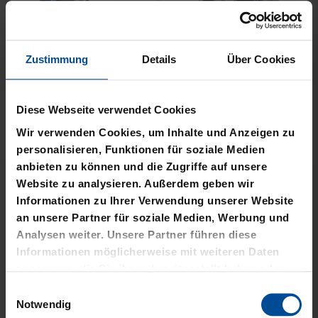
Zustimmung
Details
Über Cookies
KSC MEMO
GARTENZWERG STADION
Diese Webseite verwendet Cookies
12,95 €
34,95 €
Wir verwenden Cookies, um Inhalte und Anzeigen zu
personalisieren, Funktionen für soziale Medien
anbieten zu können und die Zugriffe auf unsere
Website zu analysieren. Außerdem geben wir
Informationen zu Ihrer Verwendung unserer Website
an unsere Partner für soziale Medien, Werbung und
Analysen weiter. Unsere Partner führen diese
Informationen möglicherweise mit weiteren Daten
zusammen, die Sie ihnen bereitgestellt haben oder
die sie im Rahmen Ihrer Nutzung der Dienste
Einwilligungsauswahl
gesammelt haben.
Notwendig