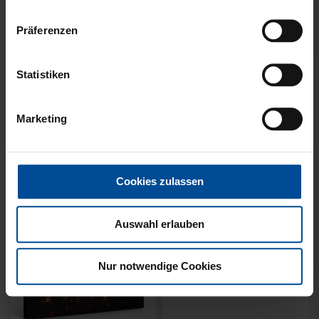
Präferenzen
Sale
Statistiken
HALF ZIP KRLSRH GRAU
BABY LÄTZCHEN-2ER
LADIES
SET
Marketing
35,00 €
54,95 €
14,95 €
30 Tage Bestpreis: 35,00 €
Cookies zulassen
Auswahl erlauben
Nur notwendige Cookies