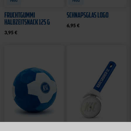
Neu
Neu
FRUCHTGUMMI
SCHNAPSGLAS LOGO
HALBZEITSNACK 125 G
6,95 €
3,95 €
Neu
Neu