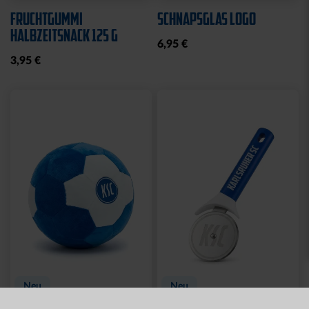
Neu
MÜTZE 47 LOGO
SPARWILLI KERAMIK
STREIFEN
12,95 €
29,95 €
Ausverkauft
Neu