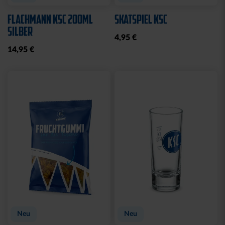
WASCHBEUTEL
BEANIE LOGO BOMMEL
KARLSRUHER SC
FARBEN
SCHWARZ
29,95 €
21,95 €