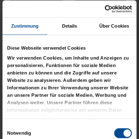
Zustimmung
Details
Über Cookies
Neu
Neu
JACKE HARRINGTON
MÜTZE 47 LOGO
Diese Webseite verwendet Cookies
SCHRIFTZUG NAVY
METALLIC NAVY
Wir verwenden Cookies, um Inhalte und Anzeigen zu
69,95 €
24,95 €
personalisieren, Funktionen für soziale Medien
anbieten zu können und die Zugriffe auf unsere
Website zu analysieren. Außerdem geben wir
Informationen zu Ihrer Verwendung unserer Website
an unsere Partner für soziale Medien, Werbung und
Analysen weiter. Unsere Partner führen diese
Informationen möglicherweise mit weiteren Daten
zusammen, die Sie ihnen bereitgestellt haben oder
die sie im Rahmen Ihrer Nutzung der Dienste
Einwilligungsauswahl
gesammelt haben.
Notwendig