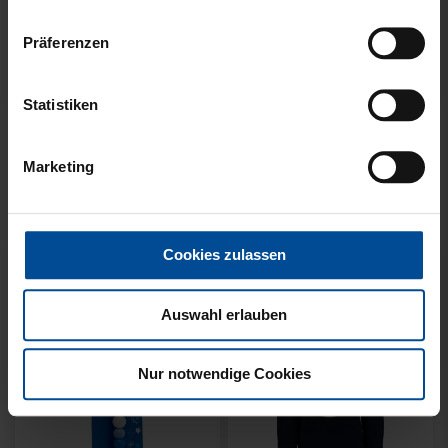
Präferenzen
Statistiken
KUSCHELTUCH MIT
BACKPACK WILLI
PLÜSCHKOPF
WILDPARK KIDS
Marketing
12,95 €
29,95 €
Cookies zulassen
Auswahl erlauben
Nur notwendige Cookies