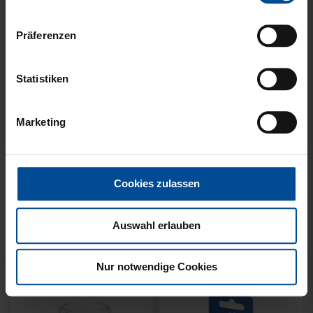
Präferenzen
Statistiken
Neu
Ausverkauft
Neu
WÄRMEFLASCHE LOGO
HYBRIDJACKE LOGO
Marketing
SCHWARZ
GRAU 2025
17,95 €
Cookies zulassen
Auswahl erlauben
Nur notwendige Cookies