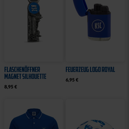
Sale
Neu
STRICKSET KIDS ROYAL
KISSEN LOGO BLAU-
WEISS
15,00 €
24,95 €
14,95 €
30 Tage Bestpreis: 15,00 €