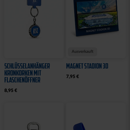
Neu
KISSEN TEDDY NAVY
BEANIE KIDS WILLI
2025
GRAU
17,95 €
19,95 €