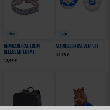
Ausverkauft
Neu
BBBANK WILDPARK
STIRNBAND LOGO GRAU
KARLSRUHE BRYX
19,95 €
39,95 €