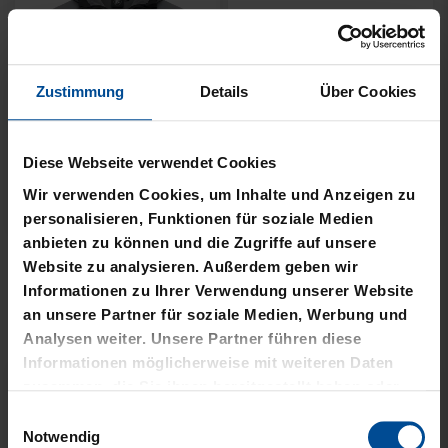
Zustimmung
Details
Über Cookies
Neu
Neu
RUCKSACK ONEMATE
SPARDOSE WILLI
Diese Webseite verwendet Cookies
BACKPACK PRO2
19,95 €
SCHWARZ
Wir verwenden Cookies, um Inhalte und Anzeigen zu
personalisieren, Funktionen für soziale Medien
149,00 €
anbieten zu können und die Zugriffe auf unsere
Website zu analysieren. Außerdem geben wir
Informationen zu Ihrer Verwendung unserer Website
an unsere Partner für soziale Medien, Werbung und
Analysen weiter. Unsere Partner führen diese
Informationen möglicherweise mit weiteren Daten
zusammen, die Sie ihnen bereitgestellt haben oder
die sie im Rahmen Ihrer Nutzung der Dienste
Einwilligungsauswahl
gesammelt haben.
Notwendig