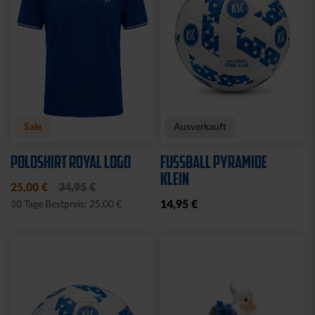
Neu
Neu
JACKE HARRINGTON
MÜTZE 47 LOGO
SCHRIFTZUG NAVY
METALLIC NAVY
69,95 €
24,95 €