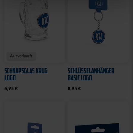
Sale
Neu
Ausverkauft
Neu
COLLEGE JACKE KSC
SWEATJACKE LOGO
NAVY-WEISS
GRAU 2025
35,00 €
79,95 €
30 Tage Bestpreis: 35,00 €