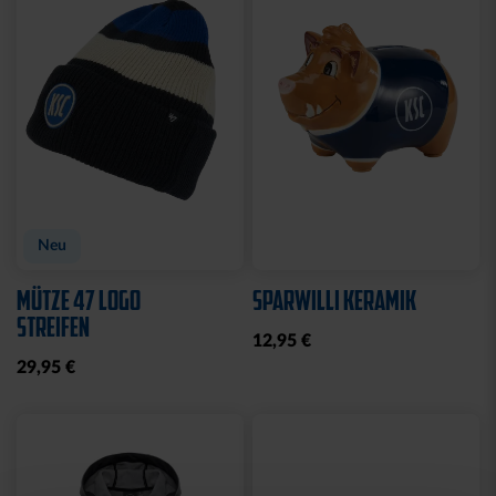
Neu
Neu
ARMBAND KSC LOOM
SCHNULLER KSC 2ER-SET
HELLBLAU-CREME
12,95 €
12,95 €