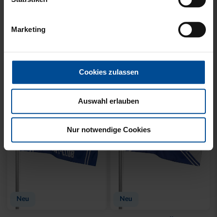
LADIES
SET
35,00 €
54,95 €
14,95 €
30 Tage Bestpreis: 35,00 €
Sale
Neu
LEINWAND LED STADION
FEDERMÄPPCHEN