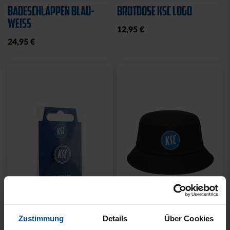
BBBANK WILDPARK
STIRNBAND LOGO GRAU
KARLSRUHE BRYX
19,95 €
39,95 €