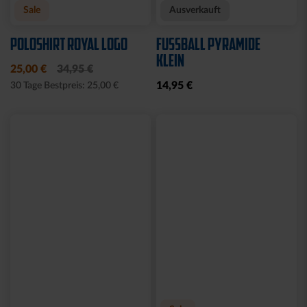
Neu
Neu
JACKE HARRINGTON
MÜTZE 47 LOGO
SCHRIFTZUG NAVY
METALLIC NAVY
69,95 €
24,95 €