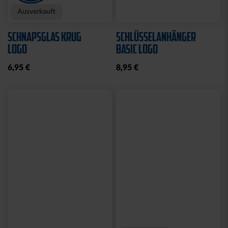
Sale
Neu
Ausverkauft
Neu
COLLEGE JACKE KSC
SWEATJACKE LOGO
NAVY-WEISS
GRAU 2025
35,00 €
79,95 €
30 Tage Bestpreis: 35,00 €