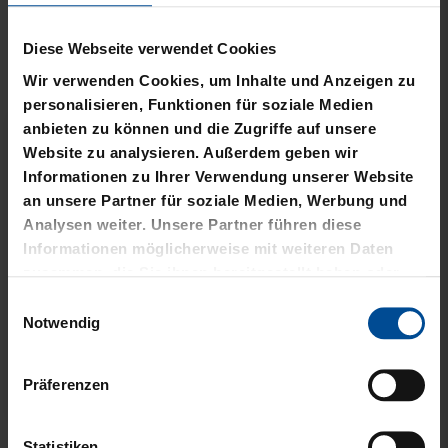
KSC MEMO
GARTENZWERG STADION
12,95 €
34,95 €
Sale
HALF ZIP KRLSRH GRAU
BABY LÄTZCHEN-2ER