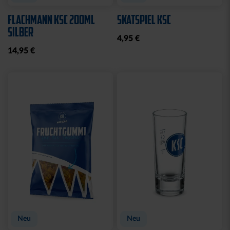
WASCHBEUTEL
BEANIE LOGO BOMMEL
KARLSRUHER SC
FARBEN
SCHWARZ
29,95 €
21,95 €