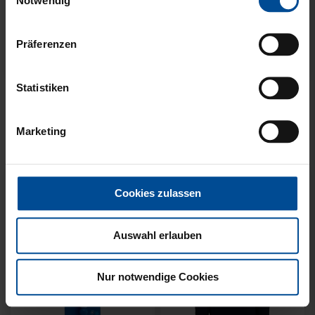
Notwendig
Präferenzen
Statistiken
KUSCHELTUCH MIT
BACKPACK WILLI
PLÜSCHKOPF
WILDPARK KIDS
Marketing
12,95 €
29,95 €
Cookies zulassen
Auswahl erlauben
Nur notwendige Cookies