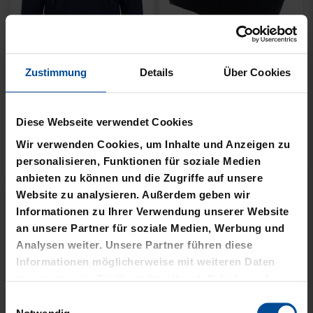
Neu
Neu
Zustimmung
Details
Über Cookies
JACKE HARRINGTON
MÜTZE 47 LOGO
SCHRIFTZUG NAVY
METALLIC NAVY
Diese Webseite verwendet Cookies
Wir verwenden Cookies, um Inhalte und Anzeigen zu
69,95 €
24,95 €
personalisieren, Funktionen für soziale Medien
anbieten zu können und die Zugriffe auf unsere
Website zu analysieren. Außerdem geben wir
Informationen zu Ihrer Verwendung unserer Website
an unsere Partner für soziale Medien, Werbung und
Analysen weiter. Unsere Partner führen diese
Informationen möglicherweise mit weiteren Daten
zusammen, die Sie ihnen bereitgestellt haben oder
die sie im Rahmen Ihrer Nutzung der Dienste
Einwilligungsauswahl
gesammelt haben.