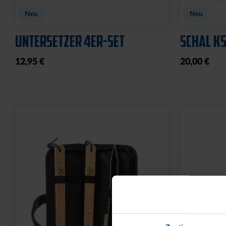
Neu
Neu
UNTERSETZER 4ER-SET
SCHAL KS
12,95 €
20,00 €