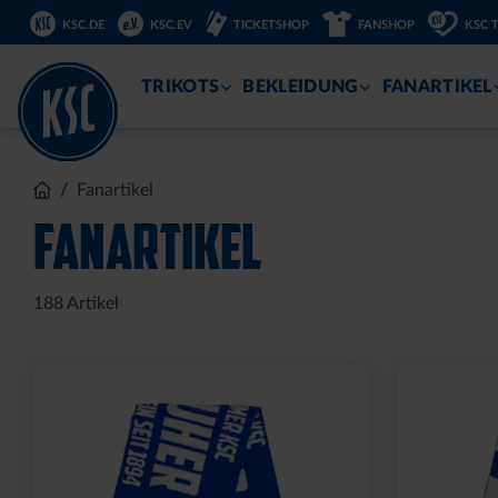
DIREKT
KSC.DE
KSC.EV
TICKETSHOP
FANSHOP
KSC 
ZUM
INHALT
TRIKOTS
BEKLEIDUNG
FANARTIKEL
Fanartikel
FANARTIKEL
188
Artikel