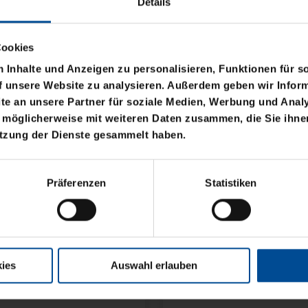
Details
Cookies
Inhalte und Anzeigen zu personalisieren, Funktionen für s
f unsere Website zu analysieren. Außerdem geben wir Inform
e an unsere Partner für soziale Medien, Werbung und Analy
 möglicherweise mit weiteren Daten zusammen, die Sie ihnen
Neu
utzung der Dienste gesammelt haben.
NE KSC FLEXI
FLACHMANN KSC 200
Präferenzen
Statistiken
SILBER
14,95 €
ies
Auswahl erlauben