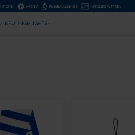
TUT GUT.
KSC TV
FUSSBALLSCHULE
MITGLIED WERDEN
NEU
HIGHLIGHTS