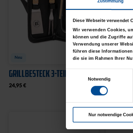
Zustimmung
Diese Webseite verwendet 
Wir verwenden Cookies, um 
können und die Zugriffe au
Verwendung unserer Websit
führen diese Informationen
Neu
Neu
die sie im Rahmen Ihrer N
GRILLBESTECK 3-TEILIG
HUNDELEI
Einwilligungsauswahl
Notwendig
24,95 €
19,95 €
Nur notwendige Cook