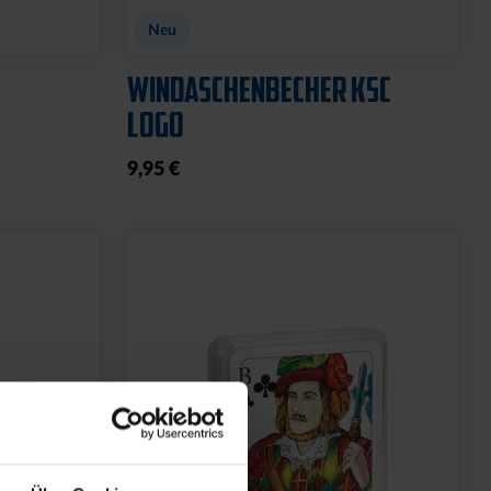
Neu
WINDASCHENBECHER KSC
LOGO
9,95 €