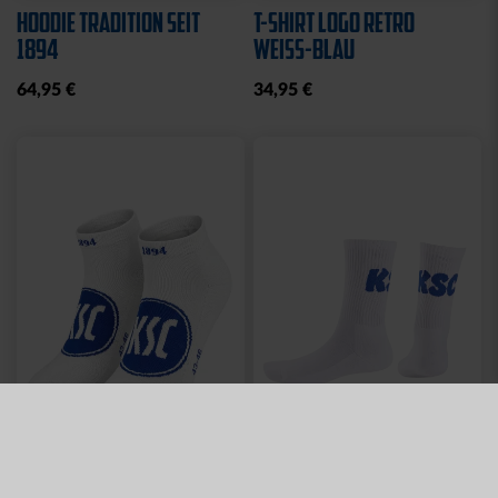
HOODIE TRADITION SEIT
T-SHIRT LOGO RETRO
1894
WEISS-BLAU
64,95 €
34,95 €
Neu
Neu