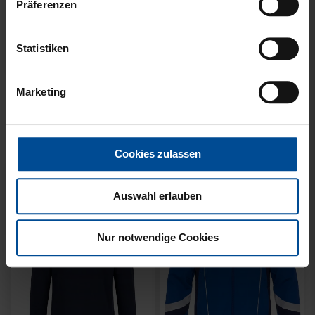
Präferenzen
Statistiken
Neu
Neu
SWEATER KARLSRUHE
SWEATER KARLSRUHE
Marketing
GRAU KIDS
GRAU
49,95 €
64,95 €
Cookies zulassen
Auswahl erlauben
Nur notwendige Cookies