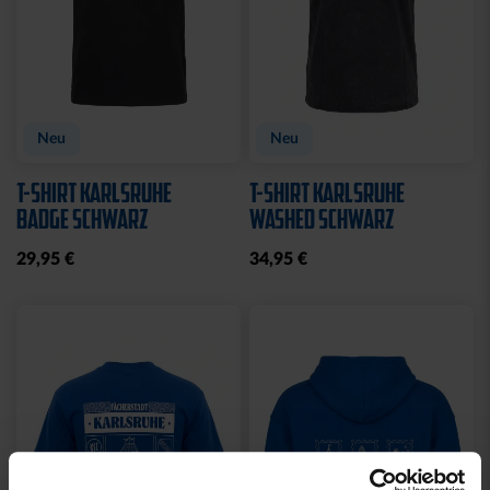
Neu
Neu
T-SHIRT KARLSRUHE
T-SHIRT KARLSRUHE
BADGE SCHWARZ
WASHED SCHWARZ
29,95 €
34,95 €