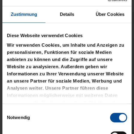
Zustimmung
Details
Über Cookies
Neu
Neu
Diese Webseite verwendet Cookies
Wir verwenden Cookies, um Inhalte und Anzeigen zu
T-SHIRT STADTMOMENTE
HOODIE STADTMOMENTE
personalisieren, Funktionen für soziale Medien
anbieten zu können und die Zugriffe auf unsere
29,95 €
59,95 €
Website zu analysieren. Außerdem geben wir
Informationen zu Ihrer Verwendung unserer Website
an unsere Partner für soziale Medien, Werbung und
Analysen weiter. Unsere Partner führen diese
Informationen möglicherweise mit weiteren Daten
zusammen, die Sie ihnen bereitgestellt haben oder
die sie im Rahmen Ihrer Nutzung der Dienste
Einwilligungsauswahl
gesammelt haben.
Notwendig