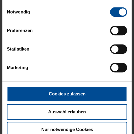
die sie im Rahmen Ihrer Nutzung der Dienste
Einwilligungsauswahl
gesammelt haben.
Notwendig
Präferenzen
Statistiken
T-SHIRT BASIC LADIES
TASSE KSC LOGO
SCHWARZ PLATINE
21,95 €
SILBER
Marketing
14,95 €
Cookies zulassen
Auswahl erlauben
Nur notwendige Cookies