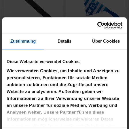
Zustimmung
Details
Über Cookies
LEDERARMBAND
HUNDEBANDANA
SCHWARZ SCHRIFTZUG
STREIFEN
Diese Webseite verwendet Cookies
Wir verwenden Cookies, um Inhalte und Anzeigen zu
19,95 €
14,95 €
personalisieren, Funktionen für soziale Medien
anbieten zu können und die Zugriffe auf unsere
Website zu analysieren. Außerdem geben wir
Informationen zu Ihrer Verwendung unserer Website
an unsere Partner für soziale Medien, Werbung und
Analysen weiter. Unsere Partner führen diese
Informationen möglicherweise mit weiteren Daten
zusammen, die Sie ihnen bereitgestellt haben oder