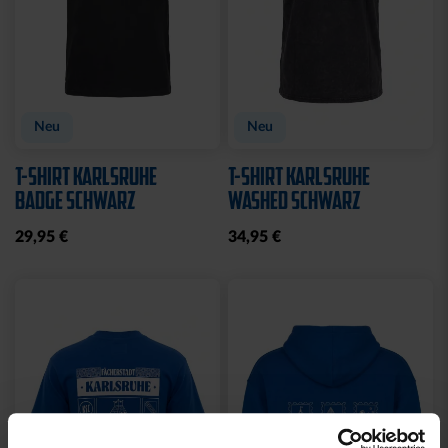
Neu
Neu
T-SHIRT KARLSRUHE
T-SHIRT KARLSRUHE
BADGE SCHWARZ
WASHED SCHWARZ
29,95 €
34,95 €