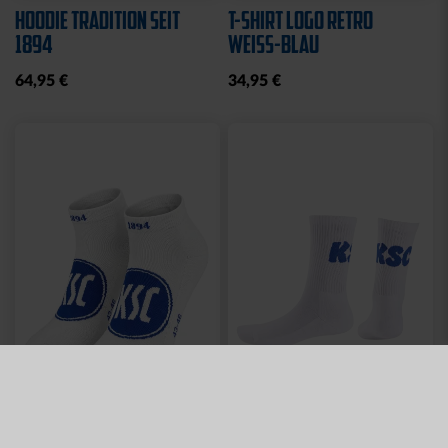
HOODIE TRADITION SEIT
T-SHIRT LOGO RETRO
1894
WEISS-BLAU
64,95 €
34,95 €
Neu
Neu