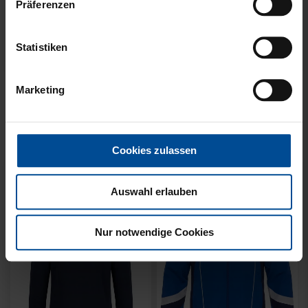
Präferenzen
Statistiken
Neu
Neu
SWEATER KARLSRUHE
SWEATER KARLSRUHE
Marketing
GRAU KIDS
GRAU
49,95 €
64,95 €
Cookies zulassen
Auswahl erlauben
Nur notwendige Cookies