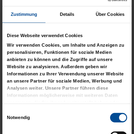
Zustimmung
Details
Über Cookies
Neu
Neu
Diese Webseite verwendet Cookies
Wir verwenden Cookies, um Inhalte und Anzeigen zu
T-SHIRT STADTMOMENTE
HOODIE STADTMOMENTE
personalisieren, Funktionen für soziale Medien
anbieten zu können und die Zugriffe auf unsere
29,95 €
59,95 €
Website zu analysieren. Außerdem geben wir
Informationen zu Ihrer Verwendung unserer Website
an unsere Partner für soziale Medien, Werbung und
Analysen weiter. Unsere Partner führen diese
Informationen möglicherweise mit weiteren Daten
zusammen, die Sie ihnen bereitgestellt haben oder
die sie im Rahmen Ihrer Nutzung der Dienste
Einwilligungsauswahl
gesammelt haben.
Notwendig