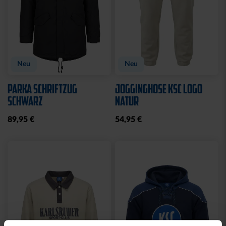
Neu
Neu
PARKA SCHRIFTZUG
JOGGINGHOSE KSC LOGO
SCHWARZ
NATUR
89,95 €
54,95 €