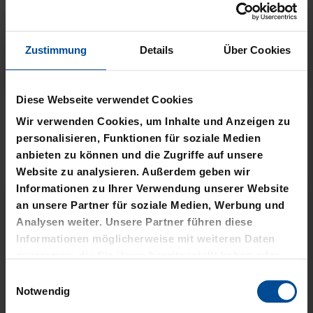
Zustimmung
Details
Über Cookies
Ausverkauft
Neu
Sale
Diese Webseite verwendet Cookies
SWEATER RETRO CREME
HOODIE LOGO BIG NAVY
Wir verwenden Cookies, um Inhalte und Anzeigen zu
2025
2025
personalisieren, Funktionen für soziale Medien
anbieten zu können und die Zugriffe auf unsere
30,00 €
64,95 €
Website zu analysieren. Außerdem geben wir
30 Tage Bestpreis: 30,00 €
Informationen zu Ihrer Verwendung unserer Website
an unsere Partner für soziale Medien, Werbung und
Analysen weiter. Unsere Partner führen diese
Informationen möglicherweise mit weiteren Daten
zusammen, die Sie ihnen bereitgestellt haben oder
die sie im Rahmen Ihrer Nutzung der Dienste
Einwilligungsauswahl
gesammelt haben.
Notwendig