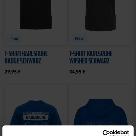
Neu
Neu
T-SHIRT KARLSRUHE
T-SHIRT KARLSRUHE
BADGE SCHWARZ
WASHED SCHWARZ
29,95 €
34,95 €