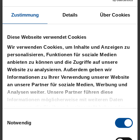
Zustimmung
Details
Über Cookies
Neu
Neu
Diese Webseite verwendet Cookies
Wir verwenden Cookies, um Inhalte und Anzeigen zu
T-SHIRT STADTMOMENTE
HOODIE STADTMOMENTE
personalisieren, Funktionen für soziale Medien
anbieten zu können und die Zugriffe auf unsere
29,95 €
59,95 €
Website zu analysieren. Außerdem geben wir
Informationen zu Ihrer Verwendung unserer Website
an unsere Partner für soziale Medien, Werbung und
Analysen weiter. Unsere Partner führen diese
Informationen möglicherweise mit weiteren Daten
zusammen, die Sie ihnen bereitgestellt haben oder
die sie im Rahmen Ihrer Nutzung der Dienste
Einwilligungsauswahl
gesammelt haben.
Notwendig