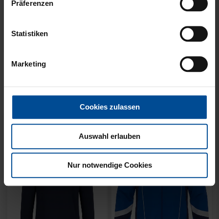
Präferenzen
Statistiken
Neu
Neu
SWEATER KARLSRUHE
SWEATER KARLSRUHE
Marketing
GRAU KIDS
GRAU
49,95 €
64,95 €
Cookies zulassen
Auswahl erlauben
Nur notwendige Cookies