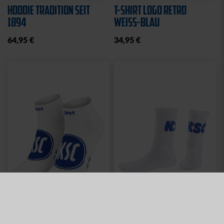
HOODIE TRADITION SEIT
T-SHIRT LOGO RETRO
1894
WEISS-BLAU
64,95 €
34,95 €
Neu
Neu