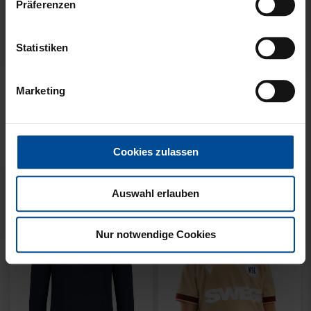
Präferenzen
Statistiken
Neu
Neu
SWEATER KARLSRUHE
SWEATER KARLSRUHE
Marketing
GRAU KIDS
GRAU
49,95 €
64,95 €
Cookies zulassen
Auswahl erlauben
Nur notwendige Cookies