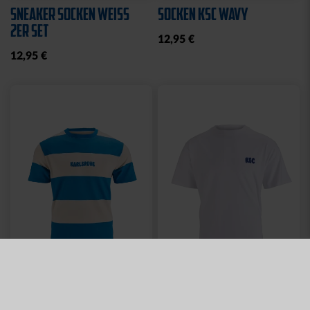
SNEAKER SOCKEN WEISS 2
SOCKEN KSC WAVY
ER SET
12,95 €
12,95 €
Neu
Neu