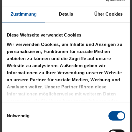
Zustimmung
Details
Über Cookies
Neu
Neu
Diese Webseite verwendet Cookies
Wir verwenden Cookies, um Inhalte und Anzeigen zu
T-SHIRT STADTMOMENTE
HOODIE STADTMOMENTE
personalisieren, Funktionen für soziale Medien
anbieten zu können und die Zugriffe auf unsere
29,95 €
59,95 €
Website zu analysieren. Außerdem geben wir
Informationen zu Ihrer Verwendung unserer Website
an unsere Partner für soziale Medien, Werbung und
Analysen weiter. Unsere Partner führen diese
Informationen möglicherweise mit weiteren Daten
zusammen, die Sie ihnen bereitgestellt haben oder
die sie im Rahmen Ihrer Nutzung der Dienste
Einwilligungsauswahl
gesammelt haben.
Notwendig