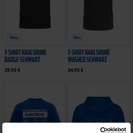
Neu
Neu
T-SHIRT KARLSRUHE
T-SHIRT KARLSRUHE
BADGE SCHWARZ
WASHED SCHWARZ
29,95 €
34,95 €