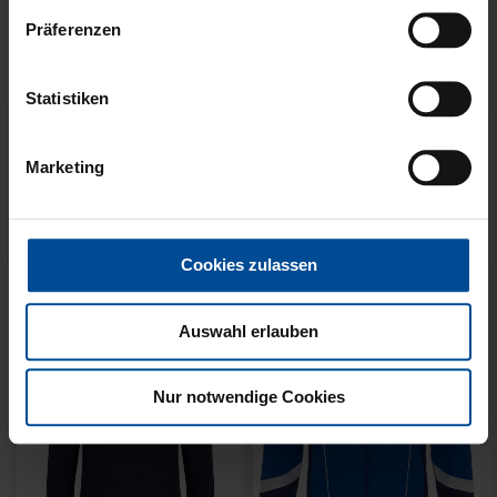
Präferenzen
Neu
Neu
Statistiken
SWEATER KARLSRUHE
SWEATER KARLSRUHE
GRAU KIDS
GRAU
Marketing
49,95 €
64,95 €
Cookies zulassen
Auswahl erlauben
Nur notwendige Cookies