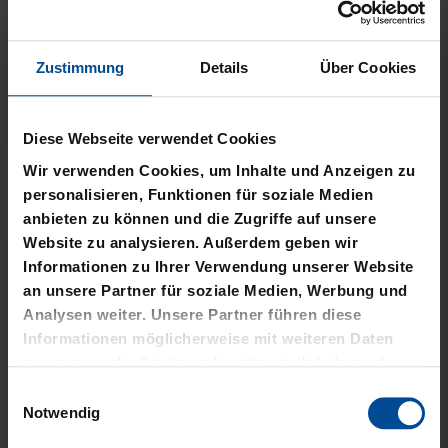
Zustimmung
Details
Über Cookies
Neu
Neu
Diese Webseite verwendet Cookies
T-SHIRT STADTMOMENTE
HOODIE STADTMOMENTE
Wir verwenden Cookies, um Inhalte und Anzeigen zu
personalisieren, Funktionen für soziale Medien
29,95 €
59,95 €
anbieten zu können und die Zugriffe auf unsere
Website zu analysieren. Außerdem geben wir
Informationen zu Ihrer Verwendung unserer Website
an unsere Partner für soziale Medien, Werbung und
Analysen weiter. Unsere Partner führen diese
Informationen möglicherweise mit weiteren Daten
zusammen, die Sie ihnen bereitgestellt haben oder
die sie im Rahmen Ihrer Nutzung der Dienste
Einwilligungsauswahl
gesammelt haben.
Notwendig