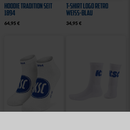
HOODIE TRADITION SEIT
T-SHIRT LOGO RETRO
1894
WEISS-BLAU
64,95 €
34,95 €
Neu
Neu