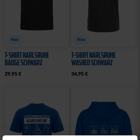
Neu
Neu
T-SHIRT KARLSRUHE
T-SHIRT KARLSRUHE
BADGE SCHWARZ
WASHED SCHWARZ
29,95 €
34,95 €