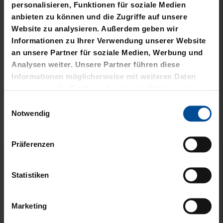
personalisieren, Funktionen für soziale Medien
anbieten zu können und die Zugriffe auf unsere
Website zu analysieren. Außerdem geben wir
Informationen zu Ihrer Verwendung unserer Website
an unsere Partner für soziale Medien, Werbung und
Analysen weiter. Unsere Partner führen diese
Ausverkauft
Sale
Informationen möglicherweise mit weiteren Daten
zusammen, die Sie ihnen bereitgestellt haben oder
RUCKSACK VERSCHLUSS
T-SHIRT BASIC LOGO
die sie im Rahmen Ihrer Nutzung der Dienste
RPET SCHWARZ
GROSS
Einwilligungsauswahl
gesammelt haben.
Notwendig
10,00 €
49,95 €
21,95 €
30 Tage Bestpreis: 10,00 €
Präferenzen
Statistiken
Marketing