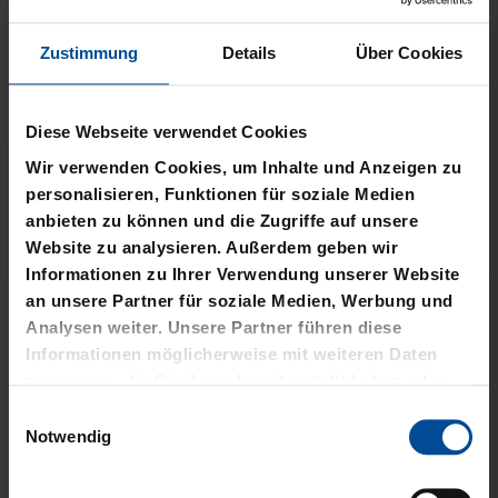
Zustimmung
Details
Über Cookies
Neu
Neu
Diese Webseite verwendet Cookies
Wir verwenden Cookies, um Inhalte und Anzeigen zu
T-SHIRT STADTMOMENTE
HOODIE STADTMOMENTE
personalisieren, Funktionen für soziale Medien
anbieten zu können und die Zugriffe auf unsere
29,95 €
59,95 €
Website zu analysieren. Außerdem geben wir
Informationen zu Ihrer Verwendung unserer Website
an unsere Partner für soziale Medien, Werbung und
Analysen weiter. Unsere Partner führen diese
Informationen möglicherweise mit weiteren Daten
zusammen, die Sie ihnen bereitgestellt haben oder
die sie im Rahmen Ihrer Nutzung der Dienste
Einwilligungsauswahl
gesammelt haben.
Notwendig