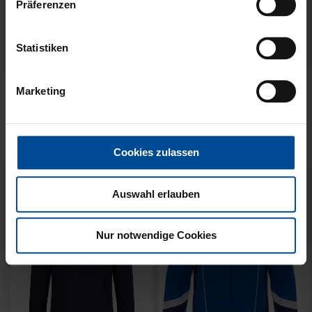
Präferenzen
Statistiken
Neu
Neu
SWEATER KARLSRUHE
SWEATER KARLSRUHE
Marketing
GRAU KIDS
GRAU
49,95 €
64,95 €
Cookies zulassen
Auswahl erlauben
Nur notwendige Cookies