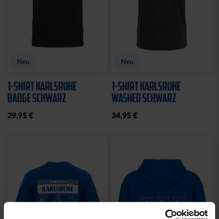
Neu
Neu
T-SHIRT KARLSRUHE
T-SHIRT KARLSRUHE
BADGE SCHWARZ
WASHED SCHWARZ
29,95 €
34,95 €