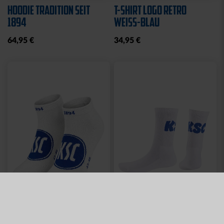
HOODIE TRADITION SEIT
T-SHIRT LOGO RETRO
1894
WEISS-BLAU
64,95 €
34,95 €
Neu
Neu