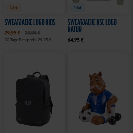
Ausverkauft
Ausverkauft
JOGGING SWEATSET
SOFTSHELLJACKE LOGO
LOGO BLAU
NAVY
Ausverkauft
Neu
Sale
BABY GESCHENKBOX 4-
HALF ZIP KRLSRH GRAU