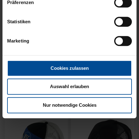
Präferenzen
Statistiken
Ausverkauft
Neu
Sale
Neu
Marketing
HYBRIDJACKE LOGO
COLLEGE JACKE KSC
GRAU 2025
NAVY-WEISS
Cookies zulassen
35,00 €
79,95 €
30 Tage Bestpreis: 35,00 €
Auswahl erlauben
Nur notwendige Cookies