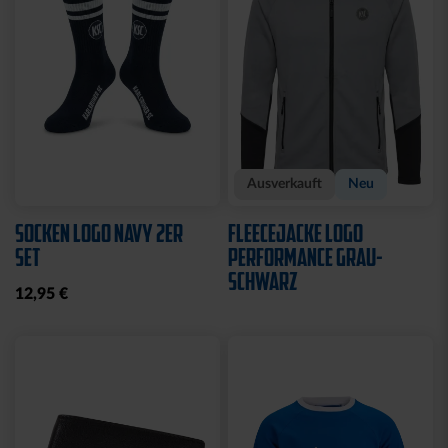
Sale
Neu
SWEATJACKE LOGO KIDS
SWEATJACKE KSC LOGO
NATUR
29,95 €
39,95 €
64,95 €
30 Tage Bestpreis: 29,95 €