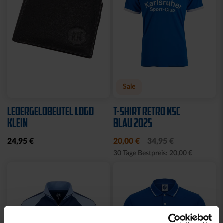
Neu
Neu
RUCKSACK ONEMATE
SPARDOSE WILLI
BACKPACK PRO2
19,95 €
SCHWARZ
149,00 €