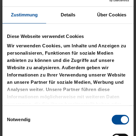
Zustimmung
Details
Über Cookies
Diese Webseite verwendet Cookies
Neu
Sale
Neu
Wir verwenden Cookies, um Inhalte und Anzeigen zu
WÄRMEFLASCHE LOGO
T-SHIRT
personalisieren, Funktionen für soziale Medien
SCHWARZ
SCHREIBSCHRIFT LOGOS
anbieten zu können und die Zugriffe auf unsere
LADIES
Website zu analysieren. Außerdem geben wir
17,95 €
Informationen zu Ihrer Verwendung unserer Website
15,00 €
29,95 €
an unsere Partner für soziale Medien, Werbung und
30 Tage Bestpreis: 15,00 €
Analysen weiter. Unsere Partner führen diese
Informationen möglicherweise mit weiteren Daten
zusammen, die Sie ihnen bereitgestellt haben oder
die sie im Rahmen Ihrer Nutzung der Dienste
Einwilligungsauswahl
gesammelt haben.
Notwendig