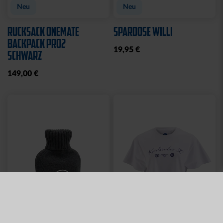
TLG.
LADIES
29,95 €
35,00 €
54,95 €
30 Tage Bestpreis: 35,00 €
Sale
JOGGINGHOSE KRLSRH
BABY LÄTZCHEN-2ER
GRAU LADIES
SET