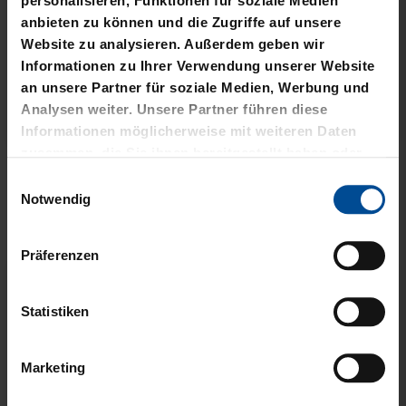
personalisieren, Funktionen für soziale Medien
anbieten zu können und die Zugriffe auf unsere
Website zu analysieren. Außerdem geben wir
Informationen zu Ihrer Verwendung unserer Website
an unsere Partner für soziale Medien, Werbung und
Analysen weiter. Unsere Partner führen diese
Sale
Neu
Informationen möglicherweise mit weiteren Daten
zusammen, die Sie ihnen bereitgestellt haben oder
SWEATJACKE LOGO KIDS
SWEATJACKE KSC LOGO
die sie im Rahmen Ihrer Nutzung der Dienste
Einwilligungsauswahl
NATUR
gesammelt haben.
Notwendig
29,95 €
39,95 €
64,95 €
30 Tage Bestpreis: 29,95 €
Präferenzen
Statistiken
Marketing