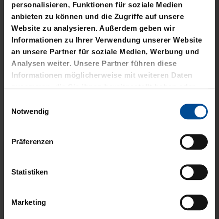
personalisieren, Funktionen für soziale Medien
anbieten zu können und die Zugriffe auf unsere
Website zu analysieren. Außerdem geben wir
Informationen zu Ihrer Verwendung unserer Website
an unsere Partner für soziale Medien, Werbung und
Analysen weiter. Unsere Partner führen diese
Ausverkauft
Sale
Informationen möglicherweise mit weiteren Daten
zusammen, die Sie ihnen bereitgestellt haben oder
RUCKSACK VERSCHLUSS
T-SHIRT BASIC LOGO
die sie im Rahmen Ihrer Nutzung der Dienste
RPET SCHWARZ
GROSS
Einwilligungsauswahl
gesammelt haben.
Notwendig
10,00 €
49,95 €
21,95 €
30 Tage Bestpreis: 10,00 €
Präferenzen
Statistiken
Marketing