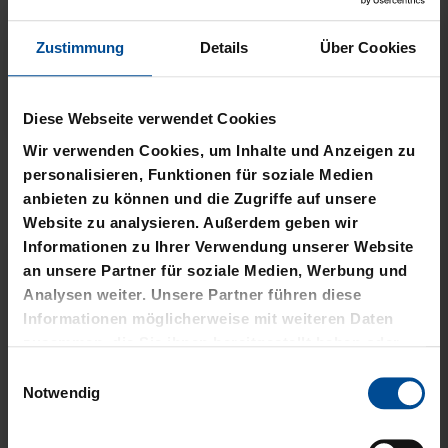
Zustimmung
Details
Über Cookies
Neu
Neu
Diese Webseite verwendet Cookies
Wir verwenden Cookies, um Inhalte und Anzeigen zu
T-SHIRT STADTMOMENTE
HOODIE STADTMOMENTE
personalisieren, Funktionen für soziale Medien
anbieten zu können und die Zugriffe auf unsere
29,95 €
59,95 €
Website zu analysieren. Außerdem geben wir
Informationen zu Ihrer Verwendung unserer Website
an unsere Partner für soziale Medien, Werbung und
Analysen weiter. Unsere Partner führen diese
Informationen möglicherweise mit weiteren Daten
zusammen, die Sie ihnen bereitgestellt haben oder
die sie im Rahmen Ihrer Nutzung der Dienste
Einwilligungsauswahl
gesammelt haben.
Notwendig