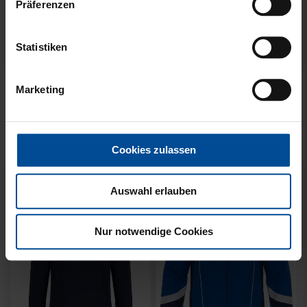
Präferenzen
Statistiken
Neu
Neu
SWEATER KARLSRUHE
SWEATER KARLSRUHE
Marketing
GRAU KIDS
GRAU
49,95 €
64,95 €
Cookies zulassen
Auswahl erlauben
Nur notwendige Cookies