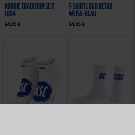
HOODIE TRADITION SEIT
T-SHIRT LOGO RETRO
1894
WEISS-BLAU
64,95 €
34,95 €
Neu
Neu