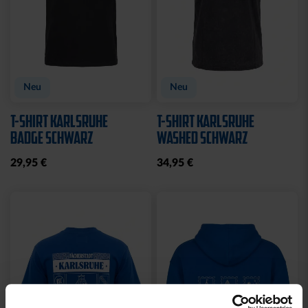
Neu
Neu
T-SHIRT KARLSRUHE
T-SHIRT KARLSRUHE
BADGE SCHWARZ
WASHED SCHWARZ
29,95 €
34,95 €