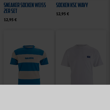
SNEAKER SOCKEN WEISS 2
SOCKEN KSC WAVY
ER SET
12,95 €
12,95 €
Neu
Neu