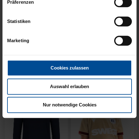
Präferenzen
Statistiken
Neu
Neu
SWEATER KARLSRUHE
SWEATER KARLSRUHE
Marketing
GRAU KIDS
GRAU
49,95 €
64,95 €
Cookies zulassen
Auswahl erlauben
Nur notwendige Cookies