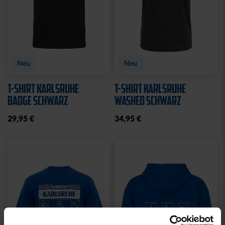
Neu
Neu
T-SHIRT KARLSRUHE
T-SHIRT KARLSRUHE
BADGE SCHWARZ
WASHED SCHWARZ
29,95 €
34,95 €