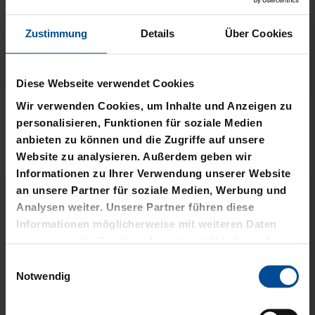
Zustimmung
Details
Über Cookies
Neu
Neu
Diese Webseite verwendet Cookies
Wir verwenden Cookies, um Inhalte und Anzeigen zu
T-SHIRT STADTMOMENTE
HOODIE STADTMOMENTE
personalisieren, Funktionen für soziale Medien
anbieten zu können und die Zugriffe auf unsere
29,95 €
59,95 €
Website zu analysieren. Außerdem geben wir
Informationen zu Ihrer Verwendung unserer Website
an unsere Partner für soziale Medien, Werbung und
Analysen weiter. Unsere Partner führen diese
Informationen möglicherweise mit weiteren Daten
zusammen, die Sie ihnen bereitgestellt haben oder
die sie im Rahmen Ihrer Nutzung der Dienste
Einwilligungsauswahl
gesammelt haben.
Notwendig