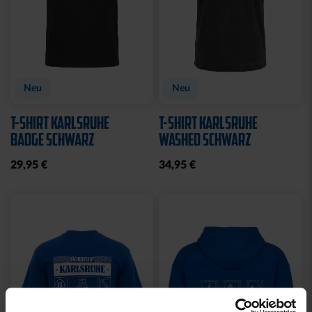
Neu
Neu
T-SHIRT KARLSRUHE
T-SHIRT KARLSRUHE
BADGE SCHWARZ
WASHED SCHWARZ
29,95 €
34,95 €