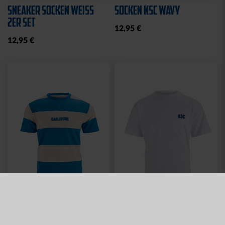
SNEAKER SOCKEN WEISS 2
SOCKEN KSC WAVY
ER SET
12,95 €
12,95 €
Neu
Neu