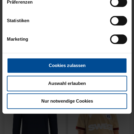
Präferenzen
Statistiken
Neu
Neu
SWEATER KARLSRUHE
SWEATER KARLSRUHE
Marketing
GRAU KIDS
GRAU
49,95 €
64,95 €
Cookies zulassen
Auswahl erlauben
Nur notwendige Cookies