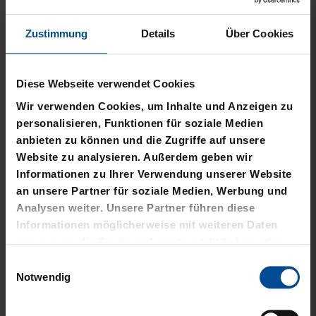
Zustimmung
Details
Über Cookies
Neu
Neu
Diese Webseite verwendet Cookies
Wir verwenden Cookies, um Inhalte und Anzeigen zu
T-SHIRT STADTMOMENTE
HOODIE STADTMOMENTE
personalisieren, Funktionen für soziale Medien
anbieten zu können und die Zugriffe auf unsere
29,95 €
59,95 €
Website zu analysieren. Außerdem geben wir
Informationen zu Ihrer Verwendung unserer Website
an unsere Partner für soziale Medien, Werbung und
Analysen weiter. Unsere Partner führen diese
Informationen möglicherweise mit weiteren Daten
zusammen, die Sie ihnen bereitgestellt haben oder
die sie im Rahmen Ihrer Nutzung der Dienste
Einwilligungsauswahl
gesammelt haben.
Notwendig