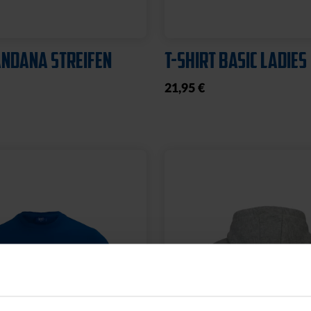
NDANA STREIFEN
T-SHIRT BASIC LADIES
21,95 €