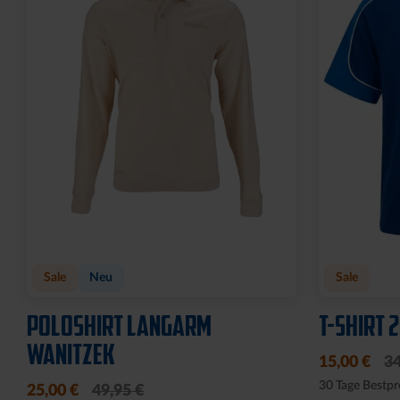
Sale
Neu
Sale
POLOSHIRT LANGARM
T-SHIRT 
WANITZEK
15,00 €
34
30 Tage Bestpr
25,00 €
49,95 €