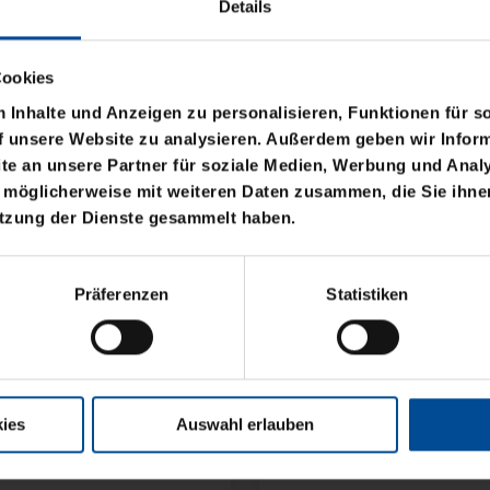
Details
Cookies
Inhalte und Anzeigen zu personalisieren, Funktionen für s
f unsere Website zu analysieren. Außerdem geben wir Inform
e an unsere Partner für soziale Medien, Werbung und Analy
 möglicherweise mit weiteren Daten zusammen, die Sie ihnen
utzung der Dienste gesammelt haben.
Sale
BASIC LOGO KLEIN
SWEATJACKE LOGO KI
Präferenzen
Statistiken
29,95 €
39,95 €
30 Tage Bestpreis: 29,95 €
ies
Auswahl erlauben