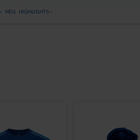
TUT GUT.
KSC TV
FUSSBALLSCHULE
MITGLIED WERDEN
NEU
HIGHLIGHTS