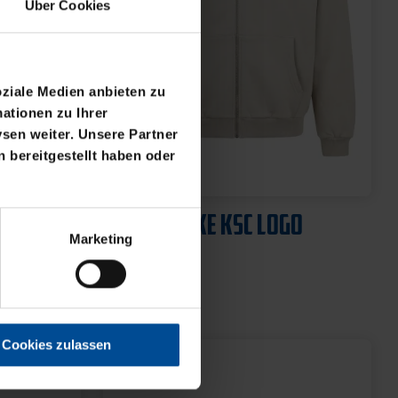
Über Cookies
oziale Medien anbieten zu
ationen zu Ihrer
sen weiter. Unsere Partner
 bereitgestellt haben oder
Neu
DS
SWEATJACKE KSC LOGO
Marketing
NATUR
64,95 €
Cookies zulassen