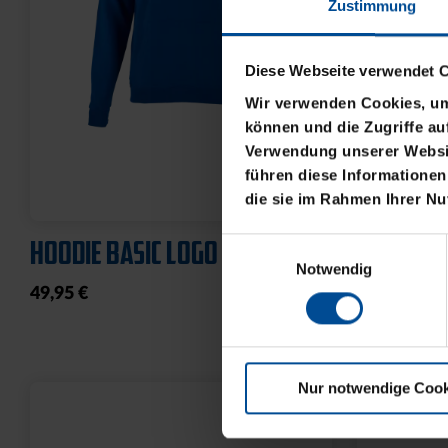
Zustimmung
Diese Webseite verwendet 
Wir verwenden Cookies, um 
können und die Zugriffe au
Verwendung unserer Websit
führen diese Informationen
die sie im Rahmen Ihrer N
HOODIE BASIC LOGO KLEIN
T-SHIRT 
Einwilligungsauswahl
Notwendig
49,95 €
21,95 €
Nur notwendige Cook