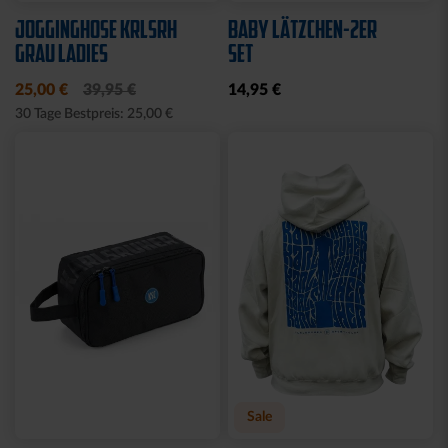
Neu
Neu
SNEAKER SOCKEN WEISS 2
SOCKEN KSC WAVY
ER SET
12,95 €
12,95 €