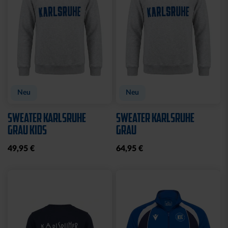
Sale
WASCHBEUTEL
HOODIE NACKTER MANN
KARLSRUHER SC
CREME 2025
SCHWARZ
27,00 €
64,95 €
21,95 €
30 Tage Bestpreis: 27,00 €