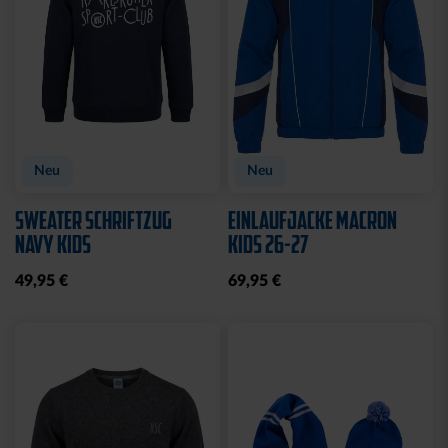
Ausverkauft
Sale
SOCKEN LOGO WEISS 2
T-SHIRT BALKENSCHAL
ER SET
KSC NAVY 2025
12,00 €
29,95 €
30 Tage Bestpreis: 12,00 €