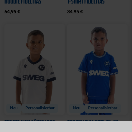
RUCKSACK ONEMATE
SPARDOSE WILLI
BACKPACK PRO2
19,95 €
SCHWARZ
149,00 €