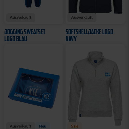
Neu
Neu
T-SHIRT KARLSRUHE
T-SHIRT TRADITION SEIT
GRAU
1894
29,95 €
34,95 €