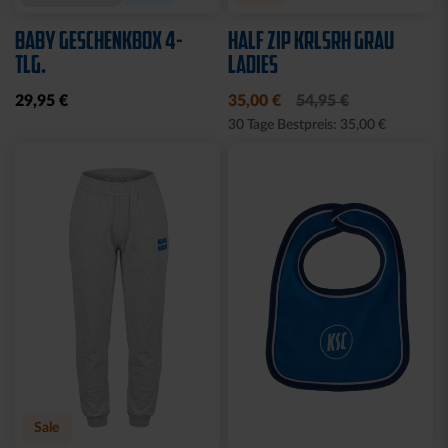
Neu
Neu
HOODIE TRADITION SEIT
T-SHIRT LOGO RETRO
1894
WEISS-BLAU
64,95 €
34,95 €