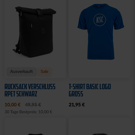
Ausverkauft
Ausverkauft
JOGGING SWEATSET
SOFTSHELLJACKE LOGO
LOGO BLAU
NAVY