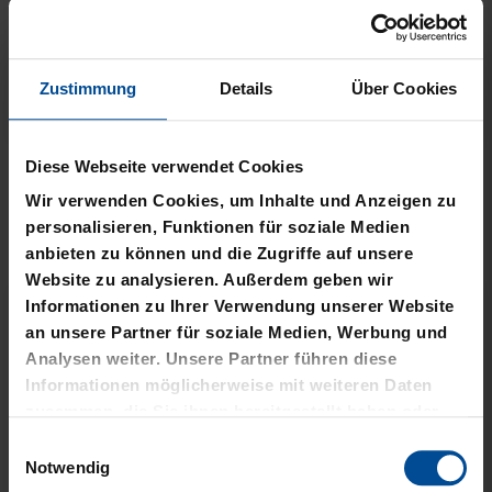
Zustimmung
Details
Über Cookies
Neu
Personalisierbar
Neu
Personalisierbar
TRIKOT AUSWÄRTS KIDS
TRIKOT HEIM KIDS 26-27
Diese Webseite verwendet Cookies
26-27
69,95 €
Wir verwenden Cookies, um Inhalte und Anzeigen zu
69,95 €
personalisieren, Funktionen für soziale Medien
anbieten zu können und die Zugriffe auf unsere
Website zu analysieren. Außerdem geben wir
Informationen zu Ihrer Verwendung unserer Website
an unsere Partner für soziale Medien, Werbung und
Analysen weiter. Unsere Partner führen diese
Informationen möglicherweise mit weiteren Daten
zusammen, die Sie ihnen bereitgestellt haben oder
die sie im Rahmen Ihrer Nutzung der Dienste
Einwilligungsauswahl
gesammelt haben.
Notwendig