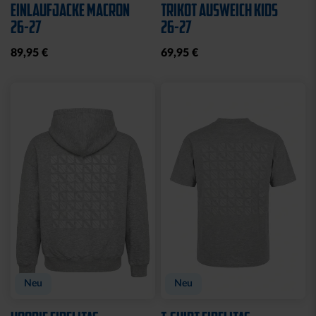
Sale
Neu
SWEATJACKE LOGO KIDS
SWEATJACKE KSC LOGO
NATUR
29,95 €
39,95 €
64,95 €
30 Tage Bestpreis: 29,95 €
Neu
Neu