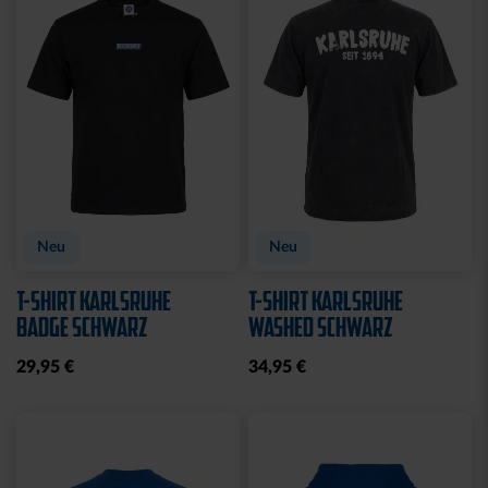
Ausverkauft
Neu
Sale
BABY GESCHENKBOX 4-
HALF ZIP KRLSRH GRAU
TLG.
LADIES
29,95 €
35,00 €
54,95 €
30 Tage Bestpreis: 35,00 €