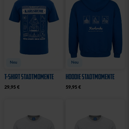
Sale
JOGGINGHOSE KRLSRH
BABY LÄTZCHEN-2ER
GRAU LADIES
SET
25,00 €
39,95 €
14,95 €
30 Tage Bestpreis: 25,00 €