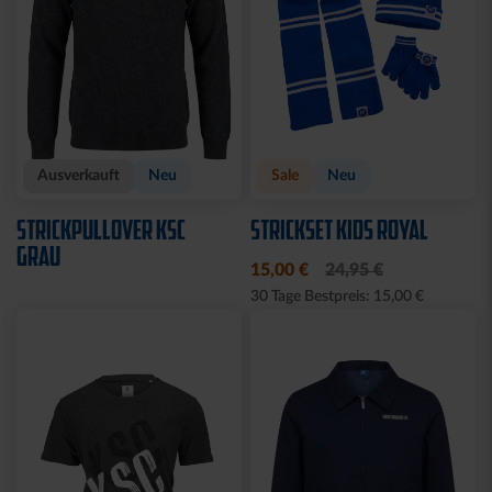
Neu
Neu
Personalisierbar
EINLAUFJACKE MACRON
TRIKOT AUSWEICH KIDS
26-27
26-27
89,95 €
69,95 €