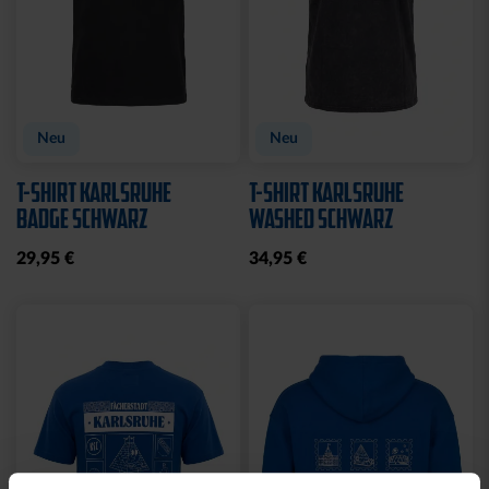
Neu
Neu
T-SHIRT KARLSRUHE
T-SHIRT KARLSRUHE
BADGE SCHWARZ
WASHED SCHWARZ
29,95 €
34,95 €