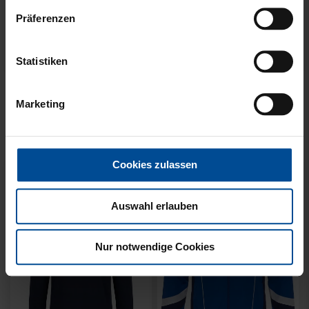
Präferenzen
Neu
Neu
Statistiken
SWEATER KARLSRUHE
SWEATER KARLSRUHE
GRAU KIDS
GRAU
Marketing
49,95 €
64,95 €
Cookies zulassen
Auswahl erlauben
Nur notwendige Cookies