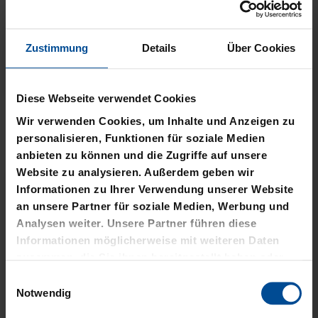
Zustimmung
Details
Über Cookies
Neu
Neu
Diese Webseite verwendet Cookies
T-SHIRT STADTMOMENTE
HOODIE STADTMOMENTE
Wir verwenden Cookies, um Inhalte und Anzeigen zu
personalisieren, Funktionen für soziale Medien
29,95 €
59,95 €
anbieten zu können und die Zugriffe auf unsere
Website zu analysieren. Außerdem geben wir
Informationen zu Ihrer Verwendung unserer Website
an unsere Partner für soziale Medien, Werbung und
Analysen weiter. Unsere Partner führen diese
Informationen möglicherweise mit weiteren Daten
zusammen, die Sie ihnen bereitgestellt haben oder
die sie im Rahmen Ihrer Nutzung der Dienste
Einwilligungsauswahl
gesammelt haben.
Notwendig