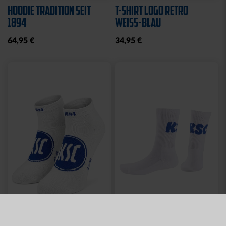
HOODIE TRADITION SEIT
T-SHIRT LOGO RETRO
1894
WEISS-BLAU
64,95 €
34,95 €
Neu
Neu