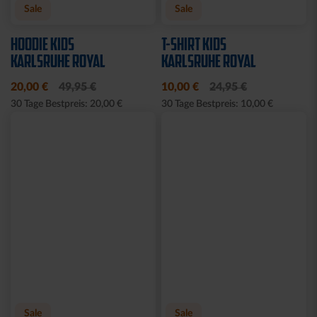
Ausverkauft
Ausverkauft
JOGGING SWEATSET
SOFTSHELLJACKE LOGO
LOGO BLAU
NAVY
Ausverkauft
Neu
Sale
BABY GESCHENKBOX 4-
HALF ZIP KRLSRH GRAU