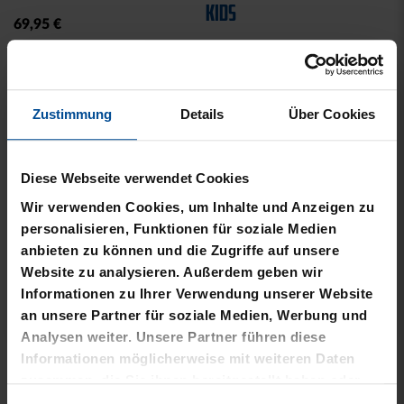
12,00 €
29,95 €
30 Tage Bestpreis: 12,00 €
KARLSRUHER SC
DER OFFIZIELLE FANSHOP