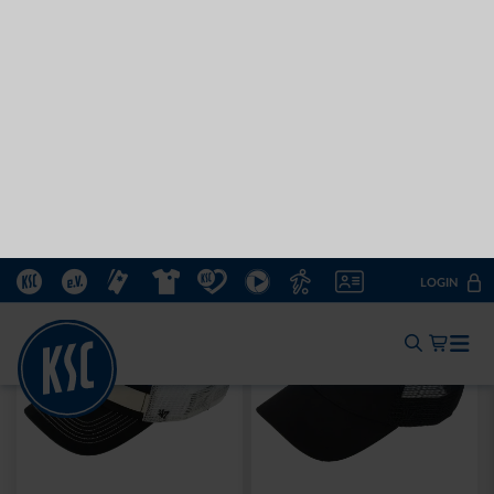
Ausverkauft
Neu
Sale
SWEATER RETRO CREME
HOODIE LOGO BIG NAVY
2025
2025
30,00 €
64,95 €
30 Tage Bestpreis: 30,00 €