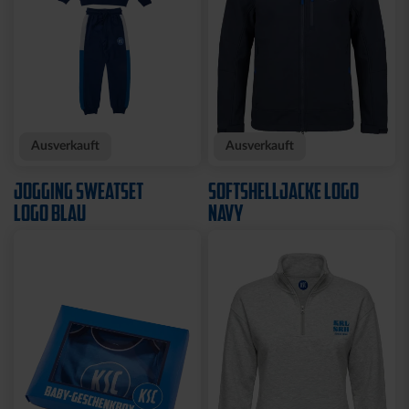
Neu
Neu
T-SHIRT KARLSRUHE
T-SHIRT TRADITION SEIT
GRAU
1894
29,95 €
34,95 €