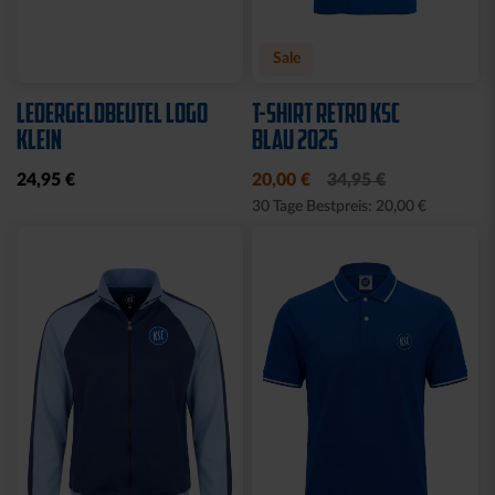
Neu
Neu
RUCKSACK ONEMATE
SPARDOSE WILLI
BACKPACK PRO2
19,95 €
SCHWARZ
149,00 €