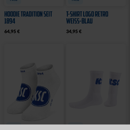
Sale
Neu
Neu
T-SHIRT KSC PINSEL
JACKE HARRINGTON
GRAU
SCHRIFTZUG NAVY
10,00 €
19,95 €
69,95 €
30 Tage Bestpreis: 10,00 €
Neu
Neu