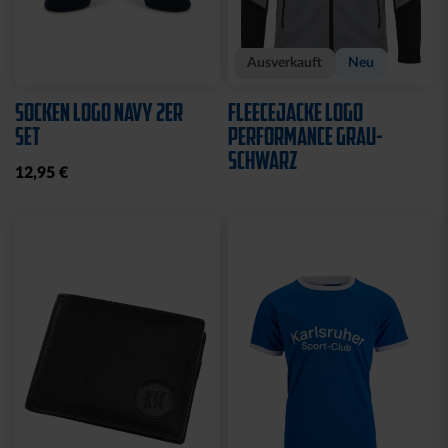
Sale
Neu
SWEATJACKE LOGO KIDS
SWEATJACKE KSC LOGO
NATUR
29,95 €
39,95 €
64,95 €
30 Tage Bestpreis: 29,95 €