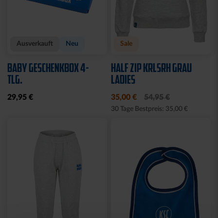
Neu
Neu
HOODIE TRADITION SEIT
T-SHIRT LOGO RETRO
1894
WEISS-BLAU
64,95 €
34,95 €