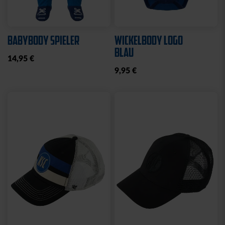
Ausverkauft
Neu
Sale
Neu
HYBRIDJACKE LOGO
COLLEGE JACKE KSC
GRAU 2025
NAVY-WEISS
35,00 €
79,95 €
30 Tage Bestpreis: 35,00 €