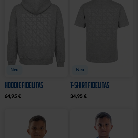
Sale
Sale
T-SHIRT KIDS GRAFFITI
HOODIE LADIES RETRO
KSC
NAVY
10,00 €
24,95 €
35,00 €
59,95 €
30 Tage Bestpreis: 10,00 €
30 Tage Bestpreis: 35,00 €