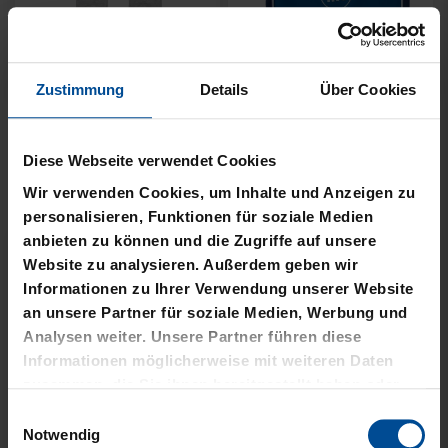
Zustimmung
Details
Über Cookies
Neu
Neu
SNEAKER SOCKEN WEISS 2
SOCKEN KSC WAVY
Diese Webseite verwendet Cookies
ER SET
12,95 €
Wir verwenden Cookies, um Inhalte und Anzeigen zu
12,95 €
personalisieren, Funktionen für soziale Medien
anbieten zu können und die Zugriffe auf unsere
Website zu analysieren. Außerdem geben wir
Informationen zu Ihrer Verwendung unserer Website
an unsere Partner für soziale Medien, Werbung und
Analysen weiter. Unsere Partner führen diese
Informationen möglicherweise mit weiteren Daten
zusammen, die Sie ihnen bereitgestellt haben oder
die sie im Rahmen Ihrer Nutzung der Dienste
Einwilligungsauswahl
gesammelt haben.
Notwendig