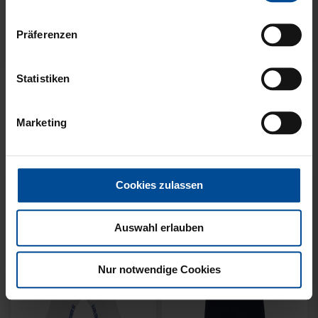
Präferenzen
Neu
Neu
Statistiken
T-SHIRT KSC WAVY
T-SHIRT KSC WAVY 1894
STREIFEN
WEISS
Marketing
34,95 €
34,95 €
Cookies zulassen
Auswahl erlauben
Nur notwendige Cookies