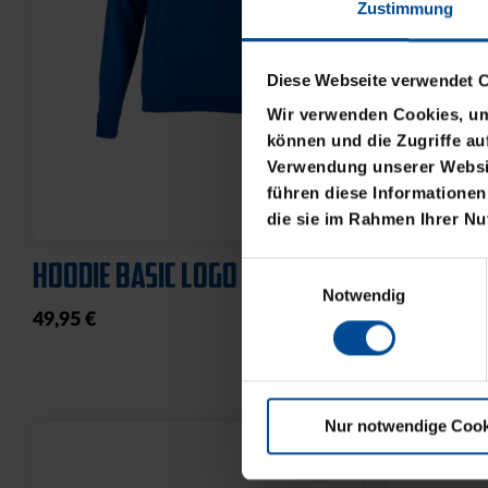
Zustimmung
Diese Webseite verwendet 
Wir verwenden Cookies, um 
können und die Zugriffe au
Verwendung unserer Websit
führen diese Informationen
die sie im Rahmen Ihrer N
HOODIE BASIC LOGO KLEIN
T-SHIRT 
Einwilligungsauswahl
Notwendig
49,95 €
21,95 €
Nur notwendige Cook