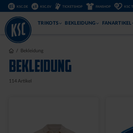
DIREKT
KSC.DE
KSC.EV
TICKETSHOP
FANSHOP
KSC 
ZUM
INHALT
TRIKOTS
BEKLEIDUNG
FANARTIKEL
Bekleidung
BEKLEIDUNG
114
Artikel