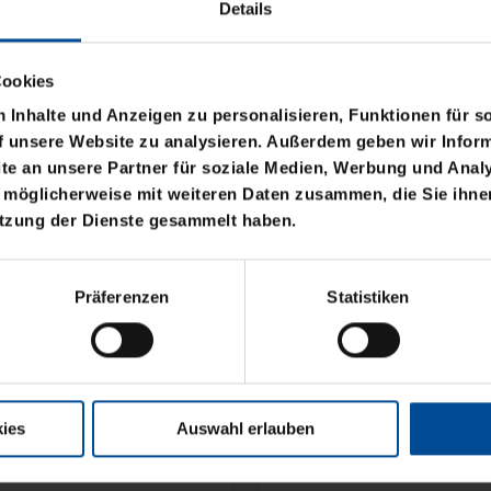
Details
Cookies
Inhalte und Anzeigen zu personalisieren, Funktionen für s
f unsere Website zu analysieren. Außerdem geben wir Inform
e an unsere Partner für soziale Medien, Werbung und Analy
 möglicherweise mit weiteren Daten zusammen, die Sie ihnen
Ausverkauft
Sale
utzung der Dienste gesammelt haben.
BASIC LOGO KLEIN
RUCKSACK VERSCHLU
Präferenzen
Statistiken
RPET SCHWARZ
10,00 €
49,95 €
30 Tage Bestpreis: 10,00 €
ies
Auswahl erlauben