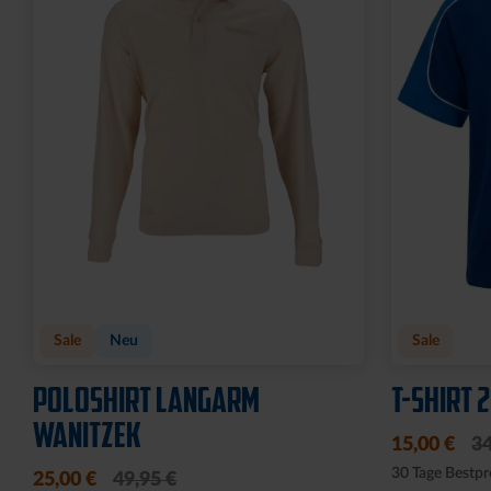
Sale
Neu
Sale
POLOSHIRT LANGARM
T-SHIRT 
WANITZEK
15,00 €
34
30 Tage Bestpr
25,00 €
49,95 €