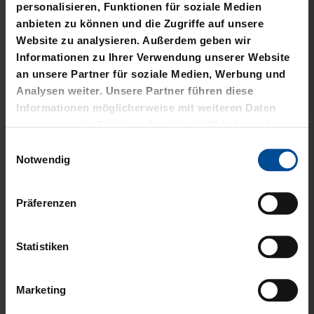
personalisieren, Funktionen für soziale Medien
anbieten zu können und die Zugriffe auf unsere
Website zu analysieren. Außerdem geben wir
Informationen zu Ihrer Verwendung unserer Website
an unsere Partner für soziale Medien, Werbung und
Analysen weiter. Unsere Partner führen diese
Ausverkauft
Sale
Informationen möglicherweise mit weiteren Daten
zusammen, die Sie ihnen bereitgestellt haben oder
RUCKSACK VERSCHLUSS
T-SHIRT BASIC LOGO
die sie im Rahmen Ihrer Nutzung der Dienste
RPET SCHWARZ
GROSS
Einwilligungsauswahl
gesammelt haben.
Notwendig
10,00 €
49,95 €
21,95 €
30 Tage Bestpreis: 10,00 €
Präferenzen
Statistiken
Marketing