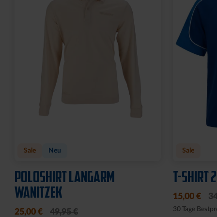
Sale
Neu
Sale
POLOSHIRT LANGARM
T-SHIRT 
WANITZEK
15,00 €
34
30 Tage Bestpr
25,00 €
49,95 €