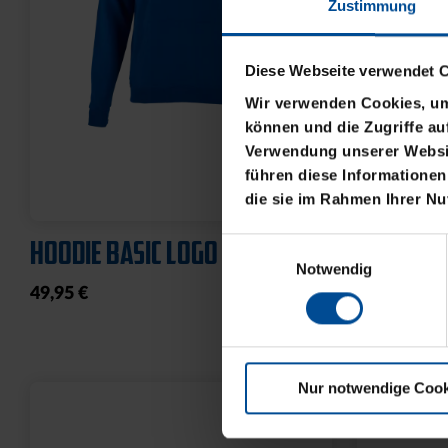
Zustimmung
Diese Webseite verwendet 
Wir verwenden Cookies, um 
können und die Zugriffe au
Verwendung unserer Websit
führen diese Informationen
die sie im Rahmen Ihrer N
HOODIE BASIC LOGO KLEIN
T-SHIRT 
Einwilligungsauswahl
Notwendig
49,95 €
21,95 €
Nur notwendige Cook