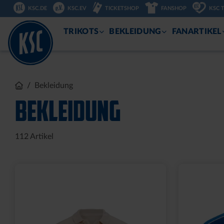
DIREKT
KSC.DE
KSC.EV
TICKETSHOP
FANSHOP
KSC 
ZUM
INHALT
TRIKOTS
BEKLEIDUNG
FANARTIKEL
Bekleidung
BEKLEIDUNG
112
Artikel