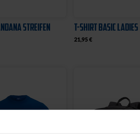
NDANA STREIFEN
T-SHIRT BASIC LADIES
21,95 €