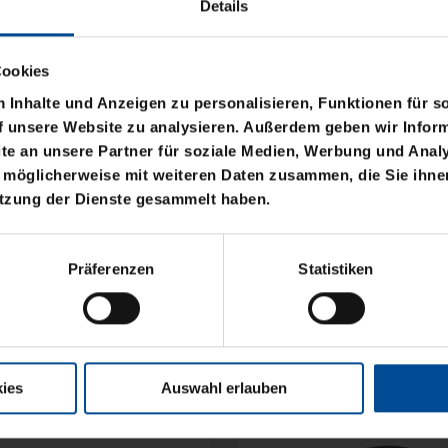
Details
Cookies
Inhalte und Anzeigen zu personalisieren, Funktionen für s
f unsere Website zu analysieren. Außerdem geben wir Inform
e an unsere Partner für soziale Medien, Werbung und Analy
 möglicherweise mit weiteren Daten zusammen, die Sie ihnen
utzung der Dienste gesammelt haben.
Neu
BASIC LOGO KLEIN
RUCKSACK ONEMATE
Präferenzen
Statistiken
BACKPACK PRO2 SCH
149,00 €
ies
Auswahl erlauben