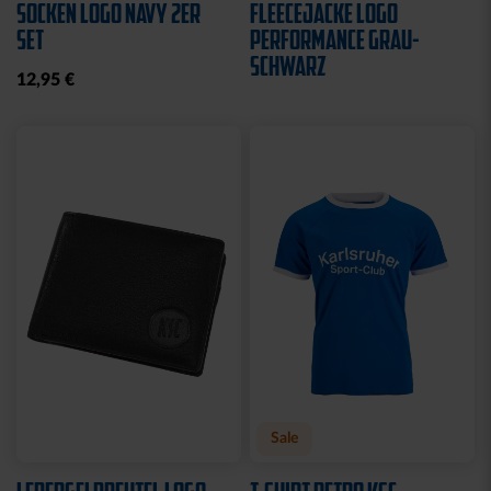
Sale
Neu
SWEATJACKE LOGO KIDS
SWEATJACKE KSC LOGO
NATUR
29,95 €
39,95 €
64,95 €
30 Tage Bestpreis: 29,95 €
Neu
Neu