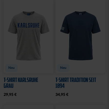
25,00 €
49,95 €
35,00 €
59,95 €
30 Tage Bestpreis: 25,00 €
30 Tage Bestpreis: 35,00 €
KARLSRUHER SC
DER OFFIZIELLE FANSHOP
Hilfe und Service