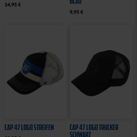
Ausverkauft
Neu
Sale
Neu
HYBRIDJACKE LOGO
COLLEGE JACKE KSC
GRAU 2025
NAVY-WEISS
35,00 €
79,95 €
30 Tage Bestpreis: 35,00 €
Ausverkauft
Neu
Neu