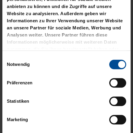
SCHWARZ
NATUR
89,95 €
54,95 €
Ausverkauft
Neu
Sale
SWEATER RETRO CREME
HOODIE LOGO BIG NAVY
2025
2025