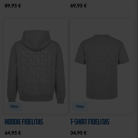
STRICKPULLOVER KSC
STRICKSET KIDS ROYAL
GRAU
15,00 €
24,95 €
30 Tage Bestpreis: 15,00 €
Sale
Neu
Neu
T-SHIRT KSC PINSEL
JACKE HARRINGTON