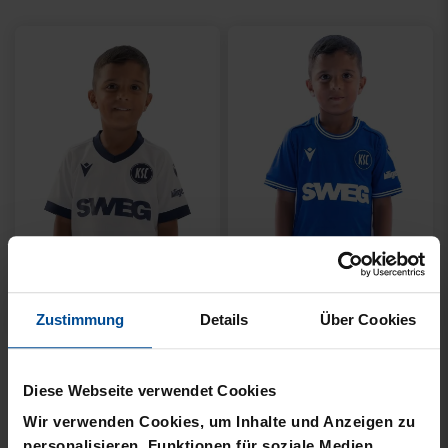
GRAU
SCHRIFTZUG NAVY
10,00 €
19,95 €
69,95 €
30 Tage Bestpreis: 10,00 €
Neu
Neu
PARKA SCHRIFTZUG
JOGGINGHOSE KSC LOGO