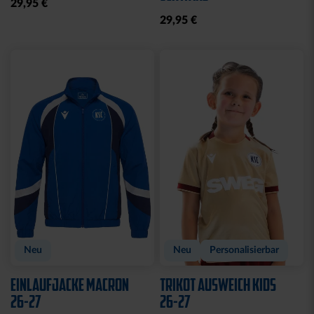
SWEATJACKE LOGO
BEANIE KIDS WILLI
GRAU 2025
GRAU
19,95 €
Ausverkauft
Neu
Sale
Neu