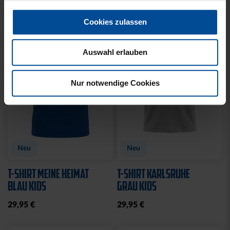
30,00 €
64,95 €
30 Tage Bestpreis: 30,00 €
Sale
Sale
Neu
HOODIE LOGO BIG NAVY
HOODIE NAVY CREME
KIDS 2025
BLOCK