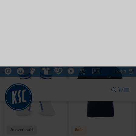
Neu
Neu
T-SHIRT KSC WAVY
T-SHIRT KSC WAVY 1894
STREIFEN
WEISS
34,95 €
34,95 €