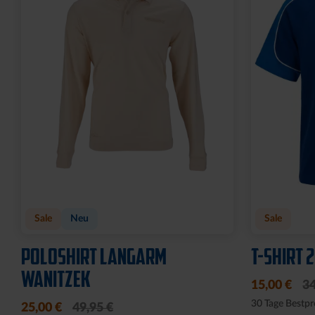
Sale
Neu
Sale
POLOSHIRT LANGARM
T-SHIRT 
WANITZEK
15,00 €
34
30 Tage Bestpr
25,00 €
49,95 €