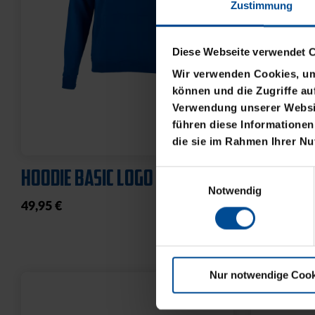
Zustimmung
Diese Webseite verwendet 
Wir verwenden Cookies, um 
können und die Zugriffe au
Verwendung unserer Websit
führen diese Informationen
die sie im Rahmen Ihrer N
HOODIE BASIC LOGO KLEIN
T-SHIRT 
Einwilligungsauswahl
Notwendig
49,95 €
21,95 €
Nur notwendige Cook