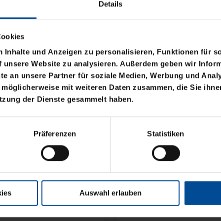
Details
Cookies
Inhalte und Anzeigen zu personalisieren, Funktionen für s
f unsere Website zu analysieren. Außerdem geben wir Inform
e an unsere Partner für soziale Medien, Werbung und Analy
 möglicherweise mit weiteren Daten zusammen, die Sie ihnen
Ausverkauft
Sale
utzung der Dienste gesammelt haben.
BASIC LOGO KLEIN
RUCKSACK VERSCHLU
Präferenzen
Statistiken
RPET SCHWARZ
10,00 €
49,95 €
30 Tage Bestpreis: 10,00 €
ies
Auswahl erlauben