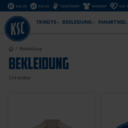
DIREKT
KSC.DE
KSC.EV
TICKETSHOP
FANSHOP
KSC 
ZUM
INHALT
TRIKOTS
BEKLEIDUNG
FANARTIKEL
Bekleidung
BEKLEIDUNG
114
Artikel