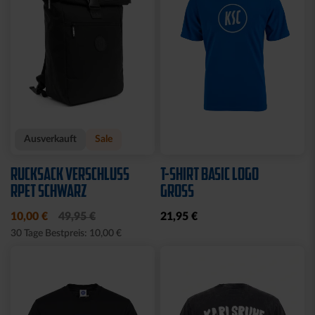
Ausverkauft
Neu
SOCKEN LOGO NAVY 2ER
FLEECEJACKE LOGO
SET
PERFORMANCE GRAU-
SCHWARZ
12,95 €