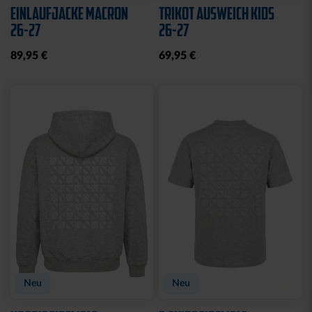
Sale
Neu
SWEATJACKE LOGO KIDS
SWEATJACKE KSC LOGO
NATUR
29,95 €
39,95 €
64,95 €
30 Tage Bestpreis: 29,95 €
Neu
Neu