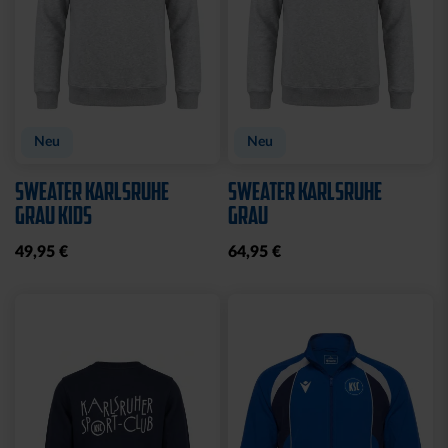
BABYBODY SPIELER
WICKELBODY LOGO
BLAU
14,95 €
9,95 €