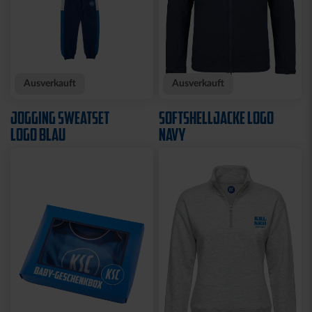
Neu
Neu
Personalisierbar
EINLAUFJACKE MACRON
TRIKOT AUSWEICH KIDS
26-27
26-27
89,95 €
69,95 €