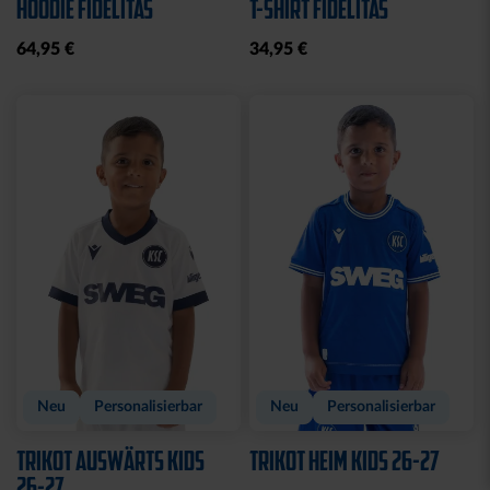
RUCKSACK ONEMATE
SPARDOSE WILLI
BACKPACK PRO2
19,95 €
SCHWARZ
149,00 €