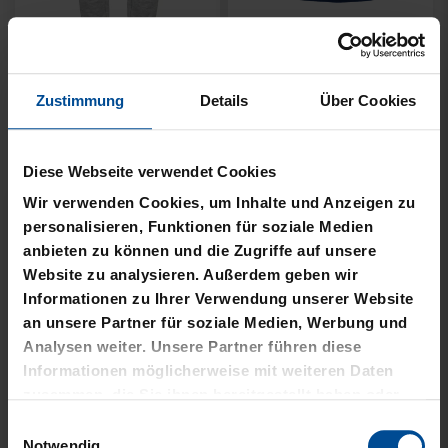
Neu
Personalisierbar
Neu
Personalisierbar
Zustimmung
Details
Über Cookies
TRIKOT AUSWÄRTS KIDS
TRIKOT HEIM KIDS 26-27
26-27
Diese Webseite verwendet Cookies
69,95 €
69,95 €
Wir verwenden Cookies, um Inhalte und Anzeigen zu
personalisieren, Funktionen für soziale Medien
anbieten zu können und die Zugriffe auf unsere
Website zu analysieren. Außerdem geben wir
Informationen zu Ihrer Verwendung unserer Website
an unsere Partner für soziale Medien, Werbung und
Analysen weiter. Unsere Partner führen diese
Informationen möglicherweise mit weiteren Daten
zusammen, die Sie ihnen bereitgestellt haben oder
die sie im Rahmen Ihrer Nutzung der Dienste
Einwilligungsauswahl
gesammelt haben.
Notwendig