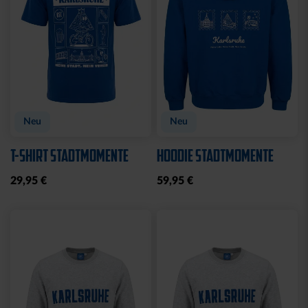
Sale
RETROJACKE KSC NAVY-
POLOSHIRT ROYAL LOGO
BLAU 2025
25,00 €
34,95 €
79,95 €
30 Tage Bestpreis: 25,00 €