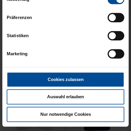
Präferenzen
Neu
Neu
Statistiken
T-SHIRT NACKTER MANN
T-SHIRT MEINE HEIMAT
CREME KIDS
BLAU
Marketing
29,95 €
34,95 €
Cookies zulassen
Auswahl erlauben
Nur notwendige Cookies