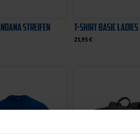
NDANA STREIFEN
T-SHIRT BASIC LADIES
21,95 €