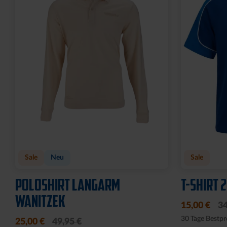
Sale
Neu
Sale
POLOSHIRT LANGARM
T-SHIRT 
WANITZEK
15,00 €
34
30 Tage Bestpr
25,00 €
49,95 €