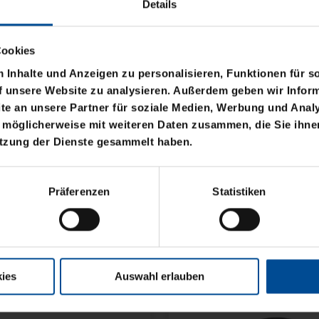
Details
Cookies
Inhalte und Anzeigen zu personalisieren, Funktionen für s
f unsere Website zu analysieren. Außerdem geben wir Inform
e an unsere Partner für soziale Medien, Werbung und Analy
 möglicherweise mit weiteren Daten zusammen, die Sie ihnen
utzung der Dienste gesammelt haben.
Neu
BASIC LOGO KLEIN
RUCKSACK ONEMATE
Präferenzen
Statistiken
BACKPACK PRO2 SCH
149,00 €
ies
Auswahl erlauben