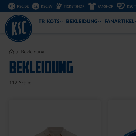
DIREKT
KSC.DE
KSC.EV
TICKETSHOP
FANSHOP
KSC 
ZUM
INHALT
TRIKOTS
BEKLEIDUNG
FANARTIKEL
Bekleidung
BEKLEIDUNG
112
Artikel