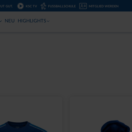
TUT GUT.
KSC TV
FUSSBALLSCHULE
MITGLIED WERDEN
NEU
HIGHLIGHTS