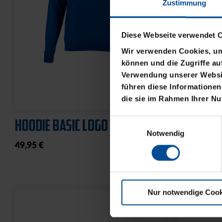
Zustimmung
Diese Webseite verwendet 
Wir verwenden Cookies, um 
können und die Zugriffe au
Verwendung unserer Websit
führen diese Informationen
die sie im Rahmen Ihrer N
HOODIE BASIC LOGO KLEIN
T-SHIRT 
Einwilligungsauswahl
Notwendig
49,95 €
21,95 €
Nur notwendige Cook