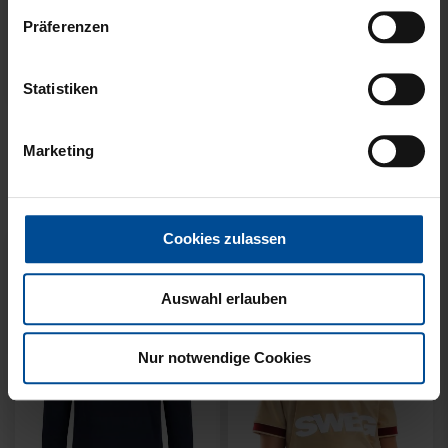
Präferenzen
Neu
Neu
Statistiken
SWEATER KARLSRUHE
SWEATER KARLSRUHE
GRAU KIDS
GRAU
Marketing
49,95 €
64,95 €
Cookies zulassen
Auswahl erlauben
Nur notwendige Cookies