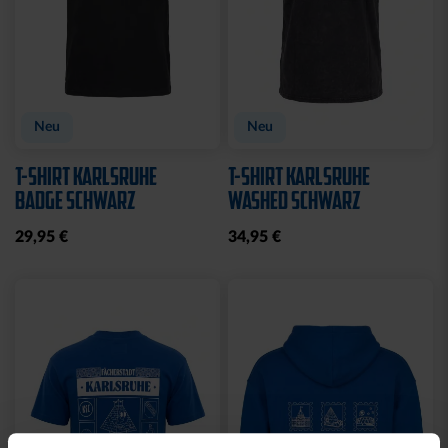
Neu
Neu
T-SHIRT KARLSRUHE
T-SHIRT KARLSRUHE
BADGE SCHWARZ
WASHED SCHWARZ
29,95 €
34,95 €