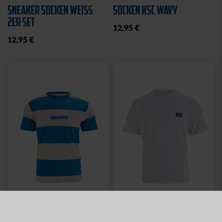
SNEAKER SOCKEN WEISS 2
SOCKEN KSC WAVY
ER SET
12,95 €
12,95 €
Neu
Neu