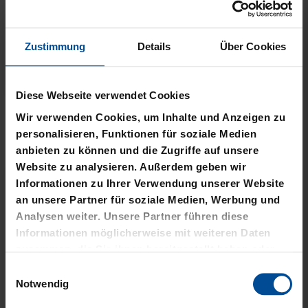
Zustimmung
Details
Über Cookies
Neu
Neu
Diese Webseite verwendet Cookies
T-SHIRT STADTMOMENTE
HOODIE STADTMOMENTE
Wir verwenden Cookies, um Inhalte und Anzeigen zu
personalisieren, Funktionen für soziale Medien
29,95 €
59,95 €
anbieten zu können und die Zugriffe auf unsere
Website zu analysieren. Außerdem geben wir
Informationen zu Ihrer Verwendung unserer Website
an unsere Partner für soziale Medien, Werbung und
Analysen weiter. Unsere Partner führen diese
Informationen möglicherweise mit weiteren Daten
zusammen, die Sie ihnen bereitgestellt haben oder
die sie im Rahmen Ihrer Nutzung der Dienste
Einwilligungsauswahl
gesammelt haben.
Notwendig