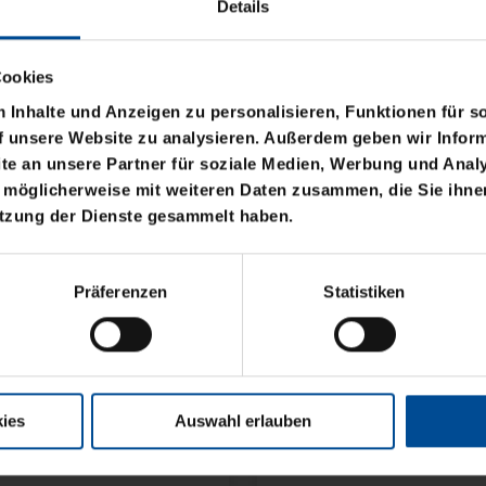
Details
Cookies
Inhalte und Anzeigen zu personalisieren, Funktionen für s
f unsere Website zu analysieren. Außerdem geben wir Inform
e an unsere Partner für soziale Medien, Werbung und Analy
 möglicherweise mit weiteren Daten zusammen, die Sie ihnen
utzung der Dienste gesammelt haben.
Sale
BASIC LOGO KLEIN
SWEATJACKE LOGO KI
Präferenzen
Statistiken
29,95 €
39,95 €
30 Tage Bestpreis: 29,95 €
ies
Auswahl erlauben