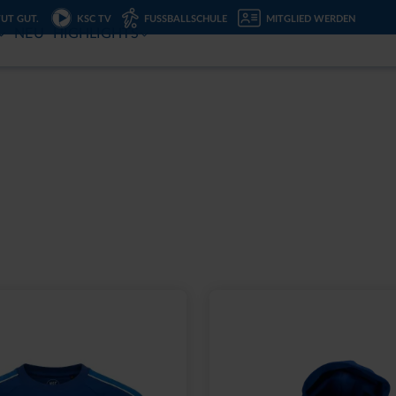
TUT GUT.
KSC TV
FUSSBALLSCHULE
MITGLIED WERDEN
NEU
HIGHLIGHTS