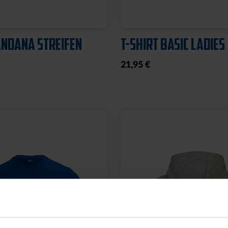
NDANA STREIFEN
T-SHIRT BASIC LADIES
21,95 €