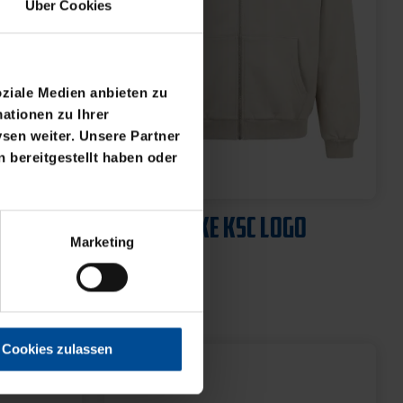
Über Cookies
oziale Medien anbieten zu
ationen zu Ihrer
sen weiter. Unsere Partner
 bereitgestellt haben oder
Neu
DS
SWEATJACKE KSC LOGO
Marketing
NATUR
64,95 €
Cookies zulassen