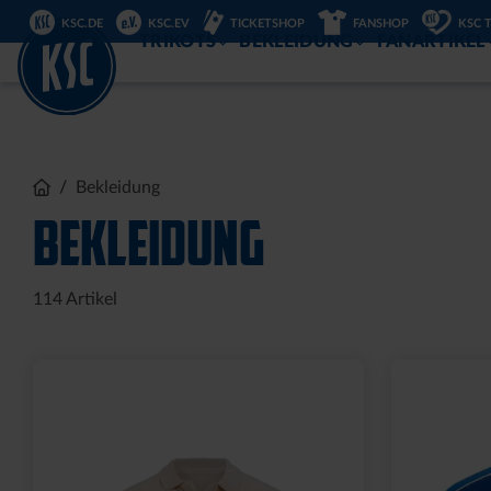
DIREKT
KSC.DE
KSC.EV
TICKETSHOP
FANSHOP
KSC 
ZUM
INHALT
TRIKOTS
BEKLEIDUNG
FANARTIKEL
Bekleidung
BEKLEIDUNG
114
Artikel