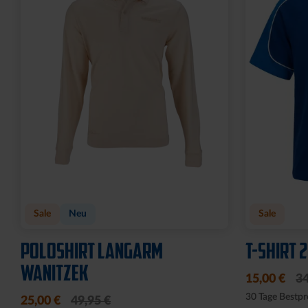
Sale
Neu
Sale
POLOSHIRT LANGARM
T-SHIRT 
WANITZEK
15,00 €
34
30 Tage Bestpr
25,00 €
49,95 €