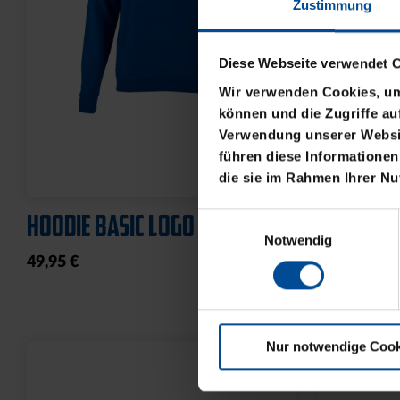
Zustimmung
Diese Webseite verwendet 
Wir verwenden Cookies, um 
können und die Zugriffe au
Verwendung unserer Websit
führen diese Informationen
die sie im Rahmen Ihrer N
HOODIE BASIC LOGO KLEIN
T-SHIRT 
Einwilligungsauswahl
Notwendig
49,95 €
21,95 €
Nur notwendige Cook